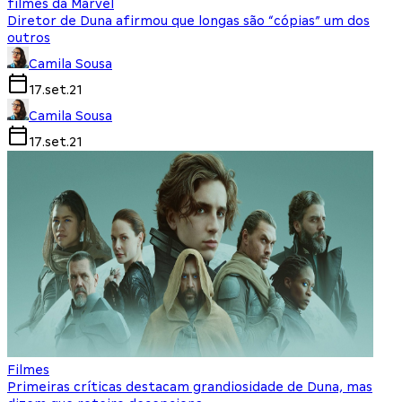
filmes da Marvel
Diretor de Duna afirmou que longas são “cópias” um dos
outros
Camila Sousa
17.set.21
Camila Sousa
17.set.21
Filmes
Primeiras críticas destacam grandiosidade de Duna, mas