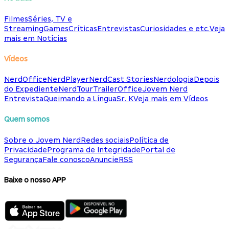
Filmes
Séries, TV e
Streaming
Games
Críticas
Entrevistas
Curiosidades e etc.
Veja
mais em Notícias
Vídeos
NerdOffice
NerdPlayer
NerdCast Stories
Nerdologia
Depois
do Expediente
NerdTour
TrailerOffice
Jovem Nerd
Entrevista
Queimando a Língua
Sr. K
Veja mais em Vídeos
Quem somos
Sobre o Jovem Nerd
Redes sociais
Política de
Privacidade
Programa de Integridade
Portal de
Segurança
Fale conosco
Anuncie
RSS
Baixe o nosso APP