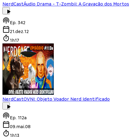
NerdCast
Áudio Drama - T-Zombii: A Gravação dos Mortos
Ep.
342
21.dez.12
1h17
NerdCast
OVNI: Objeto Voador Nerd Identificado
Ep.
112a
09.mai.08
1h13