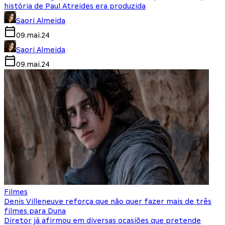
história de Paul Atreides era produzida
Saori Almeida
09.mai.24
Saori Almeida
09.mai.24
Filmes
Denis Villeneuve reforça que não quer fazer mais de três
filmes para Duna
Diretor já afirmou em diversas ocasiões que pretende