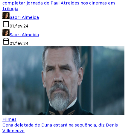
completar jornada de Paul Atreides nos cinemas em
trilogia
Saori Almeida
01.fev.24
Saori Almeida
01.fev.24
Filmes
Cena deletada de Duna estará na sequência, diz Denis
Villeneuve