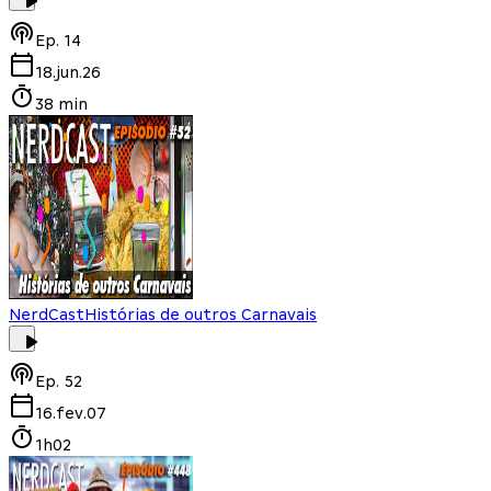
Ep.
14
18.jun.26
38 min
NerdCast
Histórias de outros Carnavais
Ep.
52
16.fev.07
1h02