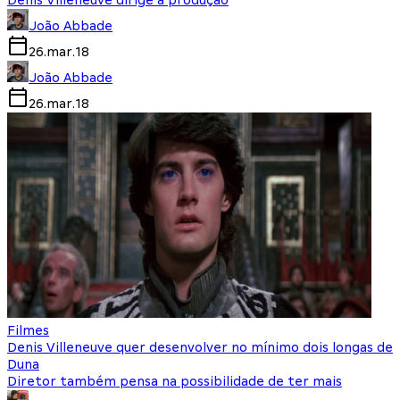
Denis Villeneuve dirige a produção
João Abbade
26.mar.18
João Abbade
26.mar.18
Filmes
Denis Villeneuve quer desenvolver no mínimo dois longas de
Duna
Diretor também pensa na possibilidade de ter mais