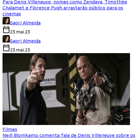
Para Denis Villeneuve, nomes como Zendaya, Timothée
Chalamet e Florence Pugh arrastarão público para os
cinemas
Saori Almeida
23.mai.23
Saori Almeida
23.mai.23
Filmes
Neill Blomkamp comenta fala de Denis Villeneuve sobre os