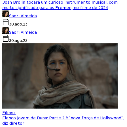
Josh Brolin tocará um curioso instrumento musical, com
muito significado para os Fremen, no filme de 2024
Saori Almeida
30.ago.23
Saori Almeida
30.ago.23
Filmes
Elenco jovem de Duna: Parte 2 é "nova força de Hollywood",
diz diretor