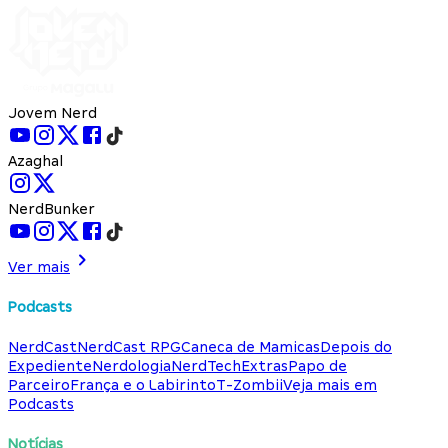
Jovem Nerd
Azaghal
NerdBunker
Ver mais
Podcasts
NerdCast
NerdCast RPG
Caneca de Mamicas
Depois do
Expediente
Nerdologia
NerdTech
Extras
Papo de
Parceiro
França e o Labirinto
T-Zombii
Veja mais em
Podcasts
Notícias