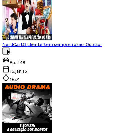
NerdCast
O cliente tem sempre razão. Ou não!
Ep.
448
16.jan.15
1h49