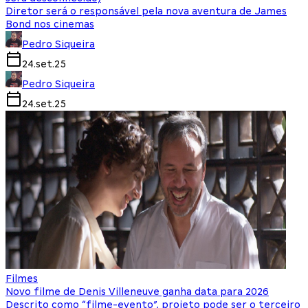
Diretor será o responsável pela nova aventura de James
Bond nos cinemas
Pedro Siqueira
24.set.25
Pedro Siqueira
24.set.25
Filmes
Novo filme de Denis Villeneuve ganha data para 2026
Descrito como “filme-evento”, projeto pode ser o terceiro