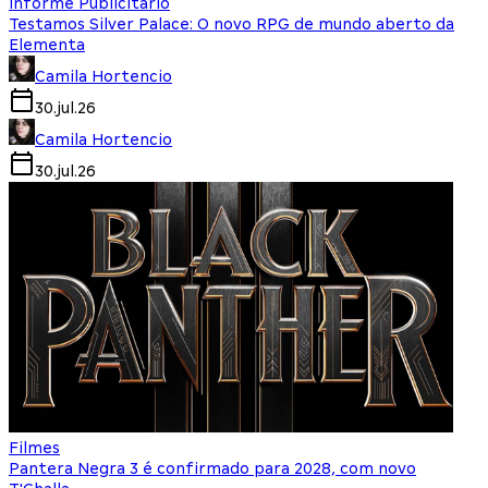
Informe Publicitário
Testamos Silver Palace: O novo RPG de mundo aberto da
Elementa
Camila Hortencio
30.jul.26
Camila Hortencio
30.jul.26
Filmes
Pantera Negra 3 é confirmado para 2028, com novo