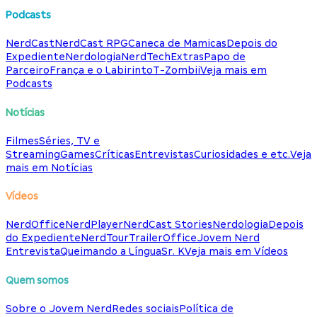
Podcasts
NerdCast
NerdCast RPG
Caneca de Mamicas
Depois do
Expediente
Nerdologia
NerdTech
Extras
Papo de
Parceiro
França e o Labirinto
T-Zombii
Veja mais em
Podcasts
Notícias
Filmes
Séries, TV e
Streaming
Games
Críticas
Entrevistas
Curiosidades e etc.
Veja
mais em Notícias
Vídeos
NerdOffice
NerdPlayer
NerdCast Stories
Nerdologia
Depois
do Expediente
NerdTour
TrailerOffice
Jovem Nerd
Entrevista
Queimando a Língua
Sr. K
Veja mais em Vídeos
Quem somos
Sobre o Jovem Nerd
Redes sociais
Política de