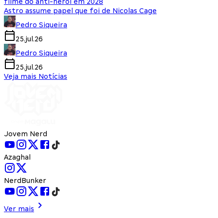
filme do anti-herói em 2028
Astro assume papel que foi de Nicolas Cage
Pedro Siqueira
25.jul.26
Pedro Siqueira
25.jul.26
Veja mais Notícias
Jovem Nerd
Azaghal
NerdBunker
Ver mais