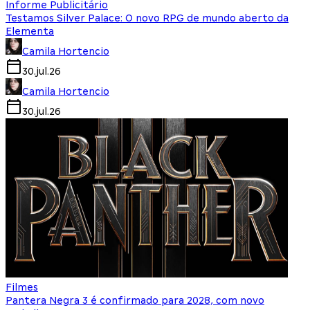
Informe Publicitário
Testamos Silver Palace: O novo RPG de mundo aberto da
Elementa
Camila Hortencio
30.jul.26
Camila Hortencio
30.jul.26
Filmes
Pantera Negra 3 é confirmado para 2028, com novo