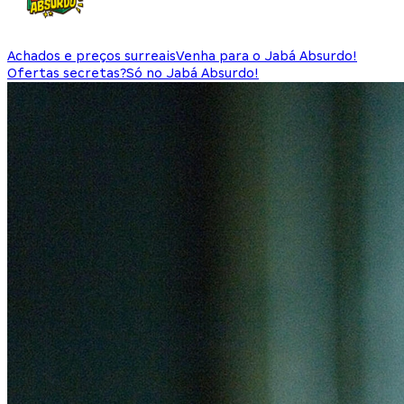
Achados e preços surreais
Venha para o Jabá Absurdo!
Ofertas secretas?
Só no Jabá Absurdo!