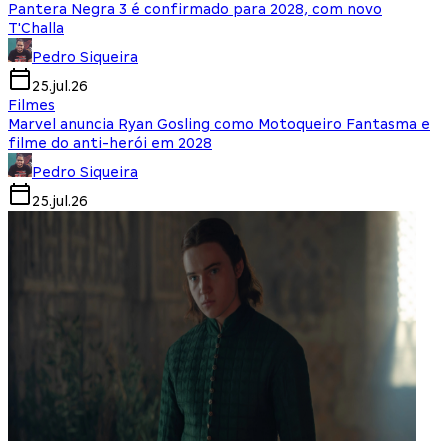
Pantera Negra 3 é confirmado para 2028, com novo
T'Challa
Pedro Siqueira
25.jul.26
Filmes
Marvel anuncia Ryan Gosling como Motoqueiro Fantasma e
filme do anti-herói em 2028
Pedro Siqueira
25.jul.26