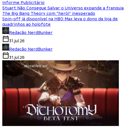
Informe Publicitário
Stuart Não Consegue Salvar o Universo expande a franquia
The Big Bang Theory com “herói” inesperado
Spin-off já disponível na HBO Max leva o dono da loja de
quadrinhos ao holofote
Redação NerdBunker
31.jul.26
Redação NerdBunker
31.jul.26