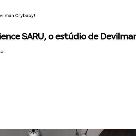
evilman Crybaby!
ience SARU, o estúdio de Devilma
tal