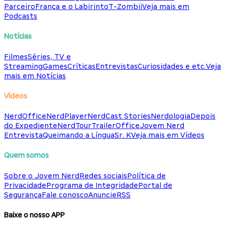
Parceiro
França e o Labirinto
T-Zombii
Veja mais em
Podcasts
Notícias
Filmes
Séries, TV e
Streaming
Games
Críticas
Entrevistas
Curiosidades e etc.
Veja
mais em Notícias
Vídeos
NerdOffice
NerdPlayer
NerdCast Stories
Nerdologia
Depois
do Expediente
NerdTour
TrailerOffice
Jovem Nerd
Entrevista
Queimando a Língua
Sr. K
Veja mais em Vídeos
Quem somos
Sobre o Jovem Nerd
Redes sociais
Política de
Privacidade
Programa de Integridade
Portal de
Segurança
Fale conosco
Anuncie
RSS
Baixe o nosso APP