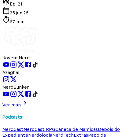
Ep.
21
25.jun.26
57 min
Jovem Nerd
Azaghal
NerdBunker
Ver mais
Podcasts
NerdCast
NerdCast RPG
Caneca de Mamicas
Depois do
Expediente
Nerdologia
NerdTech
Extras
Papo de