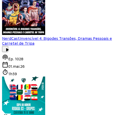
NerdCast
Invencível 4: Bigodes Transões, Dramas Pessoais e
Carretel de Tripa
Ep.
1028
01.mai.26
1h59