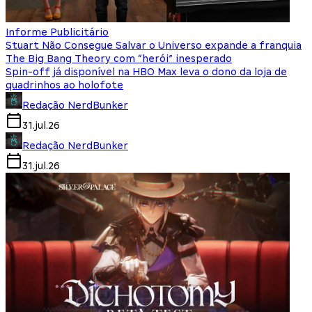
Informe Publicitário
Stuart Não Consegue Salvar o Universo expande a franquia
The Big Bang Theory com “herói” inesperado
Spin-off já disponível na HBO Max leva o dono da loja de
quadrinhos ao holofote
Redação NerdBunker
31.jul.26
Redação NerdBunker
31.jul.26