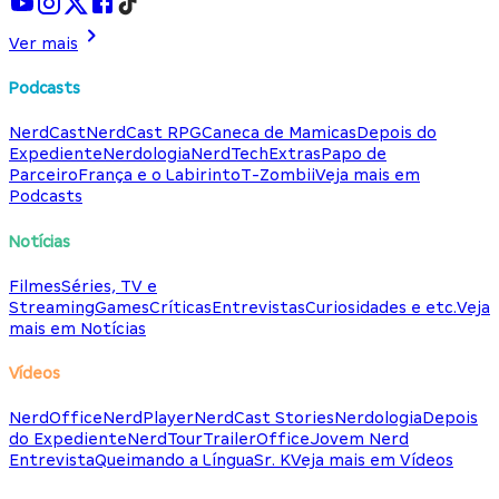
Ver mais
Podcasts
NerdCast
NerdCast RPG
Caneca de Mamicas
Depois do
Expediente
Nerdologia
NerdTech
Extras
Papo de
Parceiro
França e o Labirinto
T-Zombii
Veja mais em
Podcasts
Notícias
Filmes
Séries, TV e
Streaming
Games
Críticas
Entrevistas
Curiosidades e etc.
Veja
mais em Notícias
Vídeos
NerdOffice
NerdPlayer
NerdCast Stories
Nerdologia
Depois
do Expediente
NerdTour
TrailerOffice
Jovem Nerd
Entrevista
Queimando a Língua
Sr. K
Veja mais em Vídeos