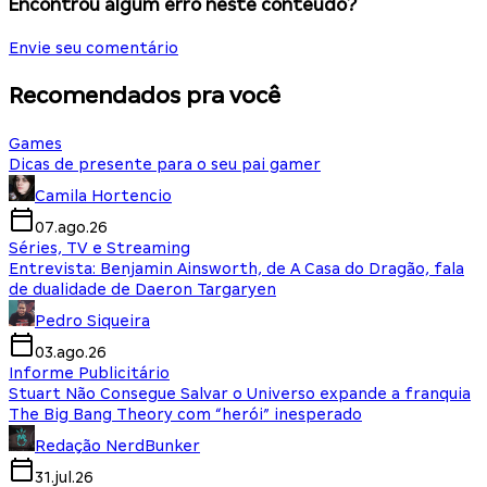
Encontrou algum erro neste conteúdo?
Envie seu comentário
Recomendados pra você
Games
Dicas de presente para o seu pai gamer
Camila Hortencio
07.ago.26
Séries, TV e Streaming
Entrevista: Benjamin Ainsworth, de A Casa do Dragão, fala
de dualidade de Daeron Targaryen
Pedro Siqueira
03.ago.26
Informe Publicitário
Stuart Não Consegue Salvar o Universo expande a franquia
The Big Bang Theory com “herói” inesperado
Redação NerdBunker
31.jul.26