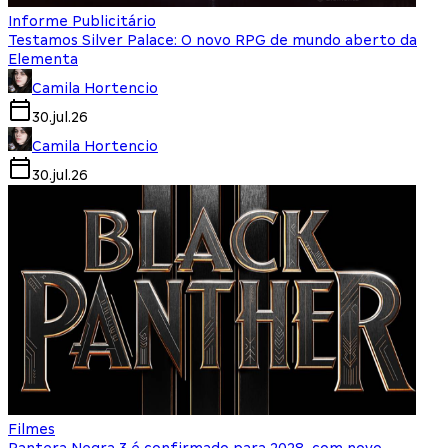
Informe Publicitário
Testamos Silver Palace: O novo RPG de mundo aberto da
Elementa
Camila Hortencio
30.jul.26
Camila Hortencio
30.jul.26
Filmes