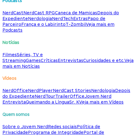
Podcasts
NerdCast
NerdCast RPG
Caneca de Mamicas
Depois do
Expediente
Nerdologia
NerdTech
Extras
Papo de
Parceiro
França e o Labirinto
T-Zombii
Veja mais em
Podcasts
Notícias
Filmes
Séries, TV e
Streaming
Games
Críticas
Entrevistas
Curiosidades e etc.
Veja
mais em Notícias
Vídeos
NerdOffice
NerdPlayer
NerdCast Stories
Nerdologia
Depois
do Expediente
NerdTour
TrailerOffice
Jovem Nerd
Entrevista
Queimando a Língua
Sr. K
Veja mais em Vídeos
Quem somos
Sobre o Jovem Nerd
Redes sociais
Política de
Privacidade
Programa de Integridade
Portal de