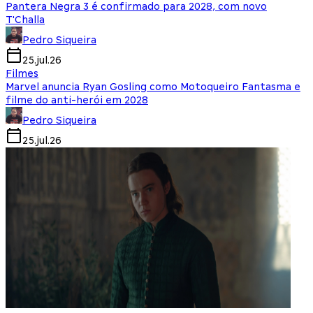
Pantera Negra 3 é confirmado para 2028, com novo
T'Challa
Pedro Siqueira
25.jul.26
Filmes
Marvel anuncia Ryan Gosling como Motoqueiro Fantasma e
filme do anti-herói em 2028
Pedro Siqueira
25.jul.26