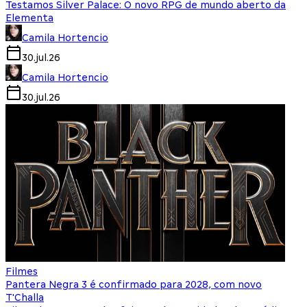
Testamos Silver Palace: O novo RPG de mundo aberto da
Elementa
Camila Hortencio
30.jul.26
Camila Hortencio
30.jul.26
Filmes
Pantera Negra 3 é confirmado para 2028, com novo
T'Challa