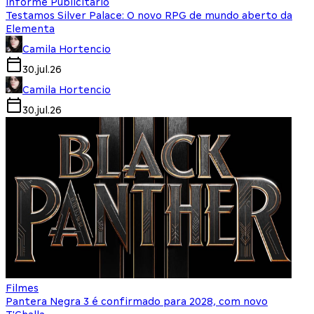
Informe Publicitário
Testamos Silver Palace: O novo RPG de mundo aberto da
Elementa
Camila Hortencio
30.jul.26
Camila Hortencio
30.jul.26
Filmes
Pantera Negra 3 é confirmado para 2028, com novo