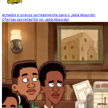
Achados e preços surreais
Venha para o Jabá Absurdo!
Ofertas secretas?
Só no Jabá Absurdo!