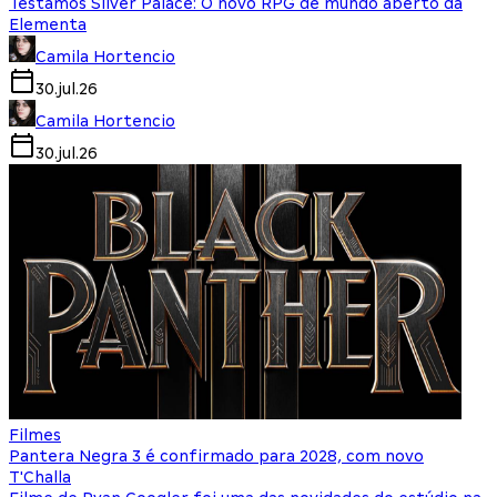
Testamos Silver Palace: O novo RPG de mundo aberto da
Elementa
Camila Hortencio
30.jul.26
Camila Hortencio
30.jul.26
Filmes
Pantera Negra 3 é confirmado para 2028, com novo
T'Challa