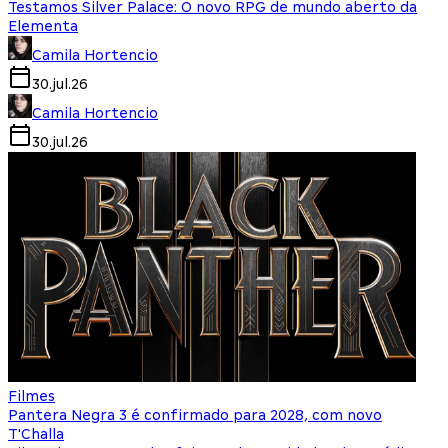
Testamos Silver Palace: O novo RPG de mundo aberto da
Elementa
Camila Hortencio
30.jul.26
Camila Hortencio
30.jul.26
Filmes
Pantera Negra 3 é confirmado para 2028, com novo
T'Challa