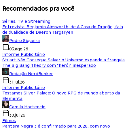
Recomendados pra você
Séries, TV e Streaming
Entrevista: Benjamin Ainsworth, de A Casa do Dragão, fala
de dualidade de Daeron Targaryen
Pedro Siqueira
03.ago.26
Informe Publicitário
Stuart Não Consegue Salvar o Universo expande a franquia
The Big Bang Theory com “herói” inesperado
Redação NerdBunker
31.jul.26
Informe Publicitário
Testamos Silver Palace: O novo RPG de mundo aberto da
Elementa
Camila Hortencio
30.jul.26
Filmes
Pantera Negra 3 é confirmado para 2028, com novo