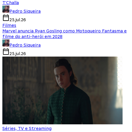
T'Challa
Pedro Siqueira
25.jul.26
Filmes
Marvel anuncia Ryan Gosling como Motoqueiro Fantasma e
filme do anti-herói em 2028
Pedro Siqueira
25.jul.26
Séries, TV e Streaming