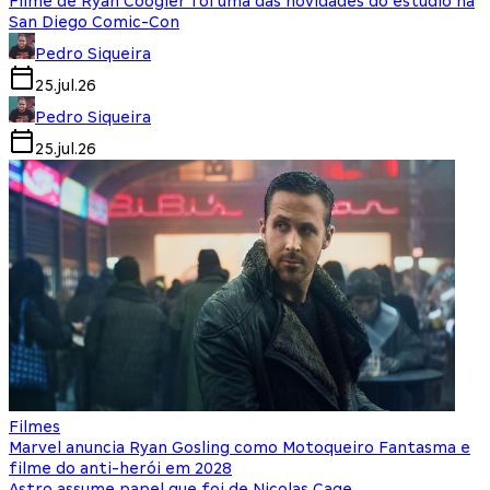
Filme de Ryan Coogler foi uma das novidades do estúdio na
San Diego Comic-Con
Pedro Siqueira
25.jul.26
Pedro Siqueira
25.jul.26
Filmes
Marvel anuncia Ryan Gosling como Motoqueiro Fantasma e
filme do anti-herói em 2028
Astro assume papel que foi de Nicolas Cage