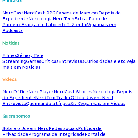
Podcasts
NerdCast
NerdCast RPG
Caneca de Mamicas
Depois do
Expediente
Nerdologia
NerdTech
Extras
Papo de
Parceiro
França e o Labirinto
T-Zombii
Veja mais em
Podcasts
Notícias
Filmes
Séries, TV e
Streaming
Games
Críticas
Entrevistas
Curiosidades e etc.
Veja
mais em Notícias
Vídeos
NerdOffice
NerdPlayer
NerdCast Stories
Nerdologia
Depois
do Expediente
NerdTour
TrailerOffice
Jovem Nerd
Entrevista
Queimando a Língua
Sr. K
Veja mais em Vídeos
Quem somos
Sobre o Jovem Nerd
Redes sociais
Política de
Privacidade
Programa de Integridade
Portal de