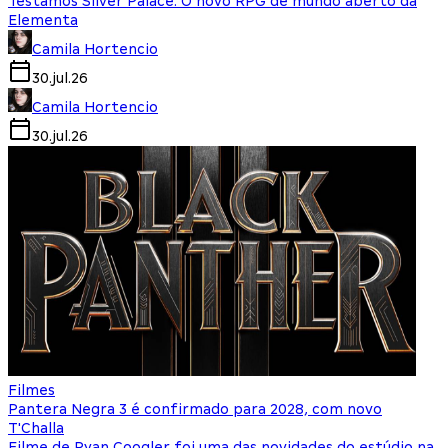
Testamos Silver Palace: O novo RPG de mundo aberto da
Elementa
Camila Hortencio
30.jul.26
Camila Hortencio
30.jul.26
Filmes
Pantera Negra 3 é confirmado para 2028, com novo
T'Challa
Filme de Ryan Coogler foi uma das novidades do estúdio na