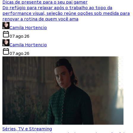
Dicas de presente para o seu pai gamer
Do refúgio para relaxar após o trabalho ao topo da
performance visual, seleção reúne opções sob medida para
renovar a rotina de quem você ama
Camila Hortencio
07.ago.26
Camila Hortencio
07.ago.26
Séries, TV e Streaming