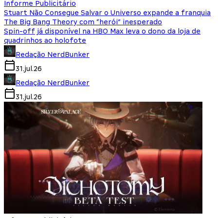
Informe Publicitário
Stuart Não Consegue Salvar o Universo expande a franquia
The Big Bang Theory com “herói” inesperado
Spin-off já disponível na HBO Max leva o dono da loja de
quadrinhos ao holofote
Redação NerdBunker
31.jul.26
Redação NerdBunker
31.jul.26