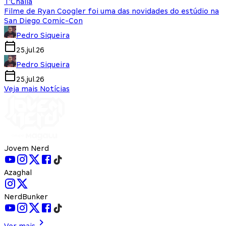
T'Challa
Filme de Ryan Coogler foi uma das novidades do estúdio na
San Diego Comic-Con
Pedro Siqueira
25.jul.26
Pedro Siqueira
25.jul.26
Veja mais Notícias
Jovem Nerd
Azaghal
NerdBunker
Ver mais