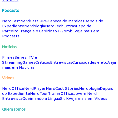
Podcasts
NerdCast
NerdCast RPG
Caneca de Mamicas
Depois do
Expediente
Nerdologia
NerdTech
Extras
Papo de
Parceiro
França e o Labirinto
T-Zombii
Veja mais em
Podcasts
Notícias
Filmes
Séries, TV e
Streaming
Games
Críticas
Entrevistas
Curiosidades e etc.
Veja
mais em Notícias
Vídeos
NerdOffice
NerdPlayer
NerdCast Stories
Nerdologia
Depois
do Expediente
NerdTour
TrailerOffice
Jovem Nerd
Entrevista
Queimando a Língua
Sr. K
Veja mais em Vídeos
Quem somos