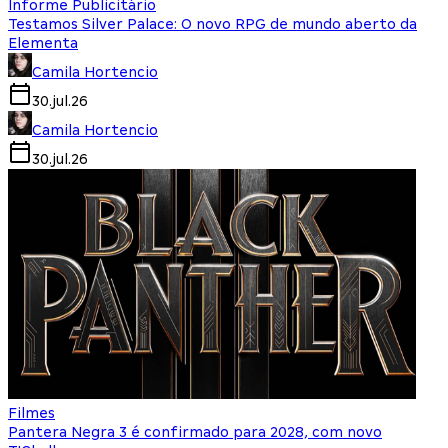
Informe Publicitário
Testamos Silver Palace: O novo RPG de mundo aberto da
Elementa
Camila Hortencio
30.jul.26
Camila Hortencio
30.jul.26
Filmes
Pantera Negra 3 é confirmado para 2028, com novo