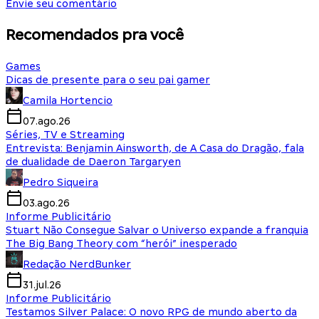
Envie seu comentário
Recomendados pra você
Games
Dicas de presente para o seu pai gamer
Camila Hortencio
07.ago.26
Séries, TV e Streaming
Entrevista: Benjamin Ainsworth, de A Casa do Dragão, fala
de dualidade de Daeron Targaryen
Pedro Siqueira
03.ago.26
Informe Publicitário
Stuart Não Consegue Salvar o Universo expande a franquia
The Big Bang Theory com “herói” inesperado
Redação NerdBunker
31.jul.26
Informe Publicitário
Testamos Silver Palace: O novo RPG de mundo aberto da