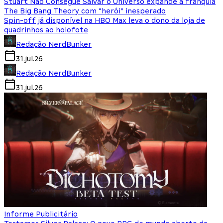
Stuart Não Consegue Salvar o Universo expande a franquia
The Big Bang Theory com “herói” inesperado
Spin-off já disponível na HBO Max leva o dono da loja de
quadrinhos ao holofote
Redação NerdBunker
31.jul.26
Redação NerdBunker
31.jul.26
Informe Publicitário