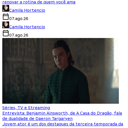
renovar a rotina de quem você ama
Camila Hortencio
07.ago.26
Camila Hortencio
07.ago.26
Séries, TV e Streaming
Entrevista: Benjamin Ainsworth, de A Casa do Dragão, fala
de dualidade de Daeron Targaryen
Jovem ator é um dos destaques da terceira temporada da