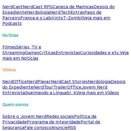
NerdCast
NerdCast RPG
Caneca de Mamicas
Depois do
Expediente
Nerdologia
NerdTech
Extras
Papo de
Parceiro
França e o Labirinto
T-Zombii
Veja mais em
Podcasts
Notícias
Filmes
Séries, TV e
Streaming
Games
Críticas
Entrevistas
Curiosidades e etc.
Veja
mais em Notícias
Vídeos
NerdOffice
NerdPlayer
NerdCast Stories
Nerdologia
Depois
do Expediente
NerdTour
TrailerOffice
Jovem Nerd
Entrevista
Queimando a Língua
Sr. K
Veja mais em Vídeos
Quem somos
Sobre o Jovem Nerd
Redes sociais
Política de
Privacidade
Programa de Integridade
Portal de
Segurança
Fale conosco
Anuncie
RSS