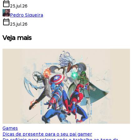
25.jul.26
Pedro Siqueira
25.jul.26
Veja mais
Games
S
Dicas de presente para o seu pai gamer
E
Do refúgio para relaxar após o trabalho ao topo da
d