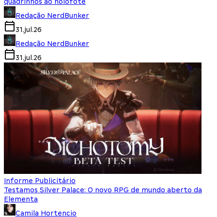
quadrinhos ao holofote
Redação NerdBunker
31.jul.26
Redação NerdBunker
31.jul.26
Informe Publicitário
Testamos Silver Palace: O novo RPG de mundo aberto da
Elementa
Camila Hortencio