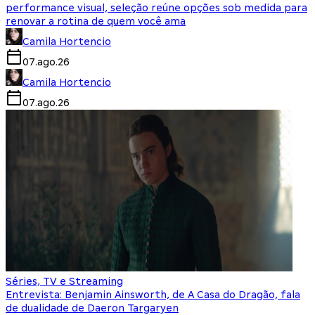
performance visual, seleção reúne opções sob medida para
renovar a rotina de quem você ama
Camila Hortencio
07.ago.26
Camila Hortencio
07.ago.26
Séries, TV e Streaming
Entrevista: Benjamin Ainsworth, de A Casa do Dragão, fala
de dualidade de Daeron Targaryen