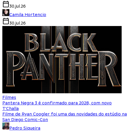
30.jul.26
Camila Hortencio
30.jul.26
Filmes
Pantera Negra 3 é confirmado para 2028, com novo
T'Challa
Filme de Ryan Coogler foi uma das novidades do estúdio na
San Diego Comic-Con
Pedro Siqueira