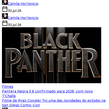
Camila Hortencio
30.jul.26
Camila Hortencio
30.jul.26
Filmes
Pantera Negra 3 é confirmado para 2028, com novo
T'Challa
Filme de Ryan Coogler foi uma das novidades do estúdio na
San Diego Comic-Con