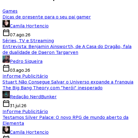
Games
Dicas de presente para o seu pai gamer
Camila Hortencio
07.ago.26
Séries, TV e Streaming
Entrevista: Benjamin Ainsworth, de A Casa do Dragão, fala
de dualidade de Daeron Targaryen
Pedro Siqueira
03.ago.26
Informe Publicitário
Stuart Não Consegue Salvar o Universo expande a franquia
The Big Bang Theory com “herói” inesperado
Redação NerdBunker
31.jul.26
Informe Publicitário
Testamos Silver Palace: O novo RPG de mundo aberto da
Elementa
Camila Hortencio