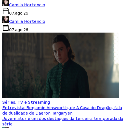
Camila Hortencio
07.ago.26
Camila Hortencio
07.ago.26
Séries, TV e Streaming
Entrevista: Benjamin Ainsworth, de A Casa do Dragão, fala
de dualidade de Daeron Targaryen
Jovem ator é um dos destaques da terceira temporada da
série