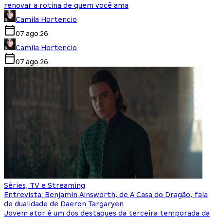
renovar a rotina de quem você ama
Camila Hortencio
07.ago.26
Camila Hortencio
07.ago.26
Séries, TV e Streaming
Entrevista: Benjamin Ainsworth, de A Casa do Dragão, fala
de dualidade de Daeron Targaryen
Jovem ator é um dos destaques da terceira temporada da