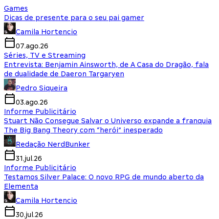
Games
Dicas de presente para o seu pai gamer
Camila Hortencio
07.ago.26
Séries, TV e Streaming
Entrevista: Benjamin Ainsworth, de A Casa do Dragão, fala
de dualidade de Daeron Targaryen
Pedro Siqueira
03.ago.26
Informe Publicitário
Stuart Não Consegue Salvar o Universo expande a franquia
The Big Bang Theory com “herói” inesperado
Redação NerdBunker
31.jul.26
Informe Publicitário
Testamos Silver Palace: O novo RPG de mundo aberto da
Elementa
Camila Hortencio
30.jul.26