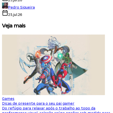
25.jul.26
Pedro Siqueira
25.jul.26
Veja mais
Games
S
Dicas de presente para o seu pai gamer
E
Do refúgio para relaxar após o trabalho ao topo da
d
performance visual, seleção reúne opções sob medida para
J