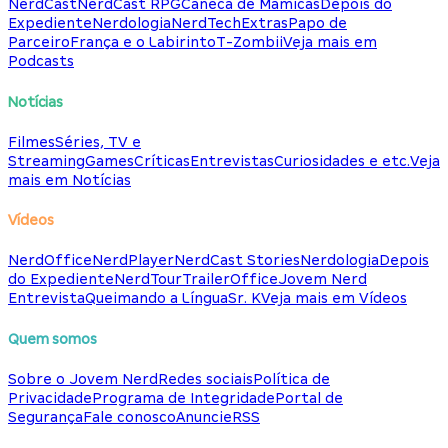
NerdCast
NerdCast RPG
Caneca de Mamicas
Depois do
Expediente
Nerdologia
NerdTech
Extras
Papo de
Parceiro
França e o Labirinto
T-Zombii
Veja mais em
Podcasts
Notícias
Filmes
Séries, TV e
Streaming
Games
Críticas
Entrevistas
Curiosidades e etc.
Veja
mais em Notícias
Vídeos
NerdOffice
NerdPlayer
NerdCast Stories
Nerdologia
Depois
do Expediente
NerdTour
TrailerOffice
Jovem Nerd
Entrevista
Queimando a Língua
Sr. K
Veja mais em Vídeos
Quem somos
Sobre o Jovem Nerd
Redes sociais
Política de
Privacidade
Programa de Integridade
Portal de
Segurança
Fale conosco
Anuncie
RSS