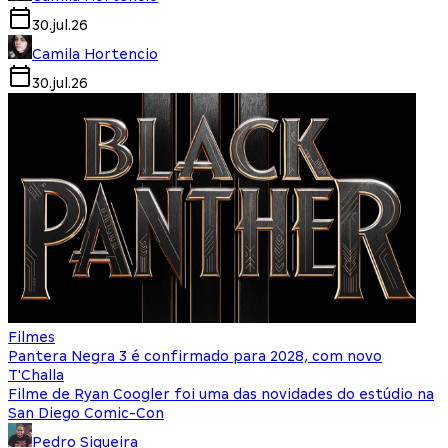
30.jul.26
Camila Hortencio
30.jul.26
Filmes
Pantera Negra 3 é confirmado para 2028, com novo
T'Challa
Filme de Ryan Coogler foi uma das novidades do estúdio na
San Diego Comic-Con
Pedro Siqueira