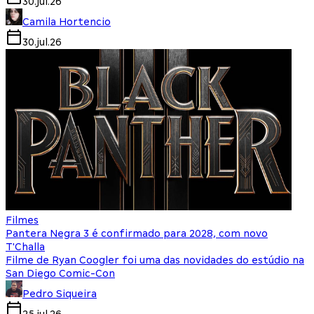
30.jul.26
Camila Hortencio
30.jul.26
Filmes
Pantera Negra 3 é confirmado para 2028, com novo
T'Challa
Filme de Ryan Coogler foi uma das novidades do estúdio na
San Diego Comic-Con
Pedro Siqueira