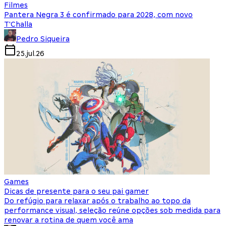
Filmes
Pantera Negra 3 é confirmado para 2028, com novo
T'Challa
Pedro Siqueira
25.jul.26
Games
Dicas de presente para o seu pai gamer
Do refúgio para relaxar após o trabalho ao topo da
performance visual, seleção reúne opções sob medida para
renovar a rotina de quem você ama