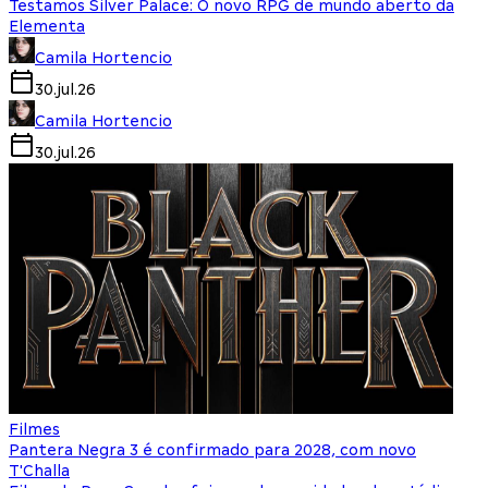
Testamos Silver Palace: O novo RPG de mundo aberto da
Elementa
Camila Hortencio
30.jul.26
Camila Hortencio
30.jul.26
Filmes
Pantera Negra 3 é confirmado para 2028, com novo
T'Challa