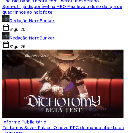
The Big Bang Theory com “herói” inesperado
Spin-off já disponível na HBO Max leva o dono da loja de
quadrinhos ao holofote
Redação NerdBunker
31.jul.26
Redação NerdBunker
31.jul.26
Informe Publicitário
Testamos Silver Palace: O novo RPG de mundo aberto da