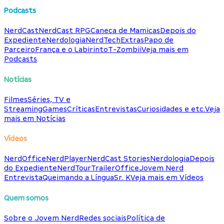
Podcasts
NerdCast
NerdCast RPG
Caneca de Mamicas
Depois do
Expediente
Nerdologia
NerdTech
Extras
Papo de
Parceiro
França e o Labirinto
T-Zombii
Veja mais em
Podcasts
Notícias
Filmes
Séries, TV e
Streaming
Games
Críticas
Entrevistas
Curiosidades e etc.
Veja
mais em Notícias
Vídeos
NerdOffice
NerdPlayer
NerdCast Stories
Nerdologia
Depois
do Expediente
NerdTour
TrailerOffice
Jovem Nerd
Entrevista
Queimando a Língua
Sr. K
Veja mais em Vídeos
Quem somos
Sobre o Jovem Nerd
Redes sociais
Política de