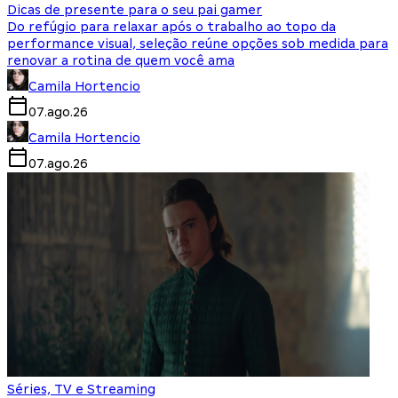
Dicas de presente para o seu pai gamer
Do refúgio para relaxar após o trabalho ao topo da
performance visual, seleção reúne opções sob medida para
renovar a rotina de quem você ama
Camila Hortencio
07.ago.26
Camila Hortencio
07.ago.26
Séries, TV e Streaming