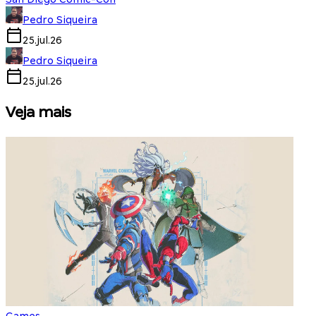
Pedro Siqueira
25.jul.26
Pedro Siqueira
25.jul.26
Veja mais
Games
S