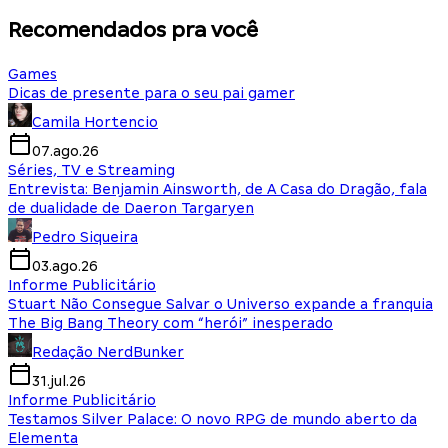
Recomendados pra você
Games
Dicas de presente para o seu pai gamer
Camila Hortencio
07.ago.26
Séries, TV e Streaming
Entrevista: Benjamin Ainsworth, de A Casa do Dragão, fala
de dualidade de Daeron Targaryen
Pedro Siqueira
03.ago.26
Informe Publicitário
Stuart Não Consegue Salvar o Universo expande a franquia
The Big Bang Theory com “herói” inesperado
Redação NerdBunker
31.jul.26
Informe Publicitário
Testamos Silver Palace: O novo RPG de mundo aberto da
Elementa