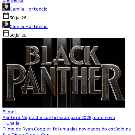
Elementa
Camila Hortencio
30.jul.26
Camila Hortencio
30.jul.26
Filmes
Pantera Negra 3 é confirmado para 2028, com novo
T'Challa
Filme de Ryan Coogler foi uma das novidades do estúdio na
San Diego Comic-Con