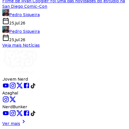
Filme de Ryan Coogler foi uma das novidades do estúdio na
San Diego Comic-Con
Pedro Siqueira
25.jul.26
Pedro Siqueira
25.jul.26
Veja mais Notícias
Jovem Nerd
Azaghal
NerdBunker
Ver mais