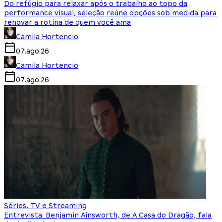
Do refúgio para relaxar após o trabalho ao topo da
performance visual, seleção reúne opções sob medida para
renovar a rotina de quem você ama
Camila Hortencio
07.ago.26
Camila Hortencio
07.ago.26
Séries, TV e Streaming
Entrevista: Benjamin Ainsworth, de A Casa do Dragão, fala