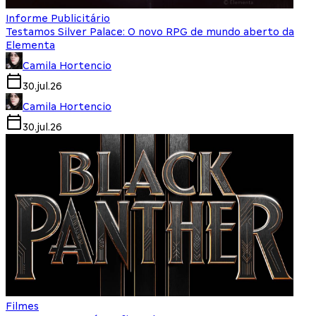
Informe Publicitário
Testamos Silver Palace: O novo RPG de mundo aberto da
Elementa
Camila Hortencio
30.jul.26
Camila Hortencio
30.jul.26
Filmes