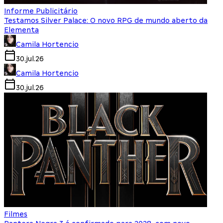
Informe Publicitário
Testamos Silver Palace: O novo RPG de mundo aberto da
Elementa
Camila Hortencio
30.jul.26
Camila Hortencio
30.jul.26
Filmes