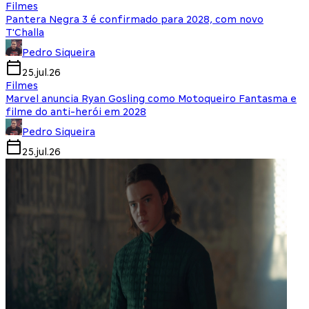
Filmes
Pantera Negra 3 é confirmado para 2028, com novo
T'Challa
Pedro Siqueira
25.jul.26
Filmes
Marvel anuncia Ryan Gosling como Motoqueiro Fantasma e
filme do anti-herói em 2028
Pedro Siqueira
25.jul.26