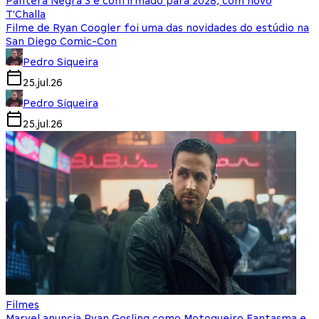
Pantera Negra 3 é confirmado para 2028, com novo
T'Challa
Filme de Ryan Coogler foi uma das novidades do estúdio na
San Diego Comic-Con
Pedro Siqueira
25.jul.26
Pedro Siqueira
25.jul.26
Filmes
Marvel anuncia Ryan Gosling como Motoqueiro Fantasma e