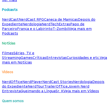
Podcasts
NerdCast
NerdCast RPG
Caneca de Mamicas
Depois do
Expediente
Nerdologia
NerdTech
Extras
Papo de
Parceiro
França e o Labirinto
T-Zombii
Veja mais em
Podcasts
Notícias
Filmes
Séries, TV e
Streaming
Games
Críticas
Entrevistas
Curiosidades e etc.
Veja
mais em Notícias
Vídeos
NerdOffice
NerdPlayer
NerdCast Stories
Nerdologia
Depois
do Expediente
NerdTour
TrailerOffice
Jovem Nerd
Entrevista
Queimando a Língua
Sr. K
Veja mais em Vídeos
Quem somos