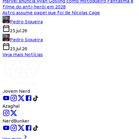
Marvel anuncia Ryan Gosling como Motoqueiro Fantasma e
filme do anti-herói em 2028
Astro assume papel que foi de Nicolas Cage
Pedro Siqueira
25.jul.26
Pedro Siqueira
25.jul.26
Veja mais Notícias
Jovem Nerd
Azaghal
NerdBunker
Ver mais