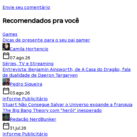
Envie seu comentário
Recomendados pra você
Games
Dicas de presente para o seu pai gamer
Camila Hortencio
07.ago.26
Séries, TV e Streaming
Entrevista: Benjamin Ainsworth, de A Casa do Dragão, fala
de dualidade de Daeron Targaryen
Pedro Siqueira
03.ago.26
Informe Publicitário
Stuart Não Consegue Salvar o Universo expande a franquia
The Big Bang Theory com “herói” inesperado
Redação NerdBunker
31.jul.26
Informe Publicitário