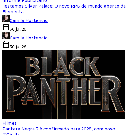
Informe Publicitário
Testamos Silver Palace: O novo RPG de mundo aberto da
Elementa
Camila Hortencio
30.jul.26
Camila Hortencio
30.jul.26
Filmes
Pantera Negra 3 é confirmado para 2028, com novo
T'Challa