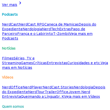
Ver mais
Podcasts
NerdCast
NerdCast RPG
Caneca de Mamicas
Depois do
Expediente
Nerdologia
NerdTech
Extras
Papo de
Parceiro
França e o Labirinto
T-Zombii
Veja mais em
Podcasts
Notícias
Filmes
Séries, TV e
Streaming
Games
Críticas
Entrevistas
Curiosidades e etc.
Veja
mais em Notícias
Vídeos
NerdOffice
NerdPlayer
NerdCast Stories
Nerdologia
Depois
do Expediente
NerdTour
TrailerOffice
Jovem Nerd
Entrevista
Queimando a Língua
Sr. K
Veja mais em Vídeos
Quem somos