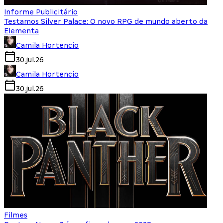
Informe Publicitário
Testamos Silver Palace: O novo RPG de mundo aberto da
Elementa
Camila Hortencio
30.jul.26
Camila Hortencio
30.jul.26
Filmes