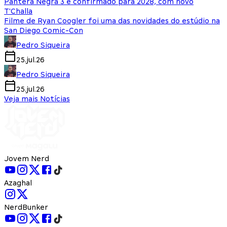
Pantera Negra 3 é confirmado para 2028, com novo
T'Challa
Filme de Ryan Coogler foi uma das novidades do estúdio na
San Diego Comic-Con
Pedro Siqueira
25.jul.26
Pedro Siqueira
25.jul.26
Veja mais Notícias
Jovem Nerd
Azaghal
NerdBunker