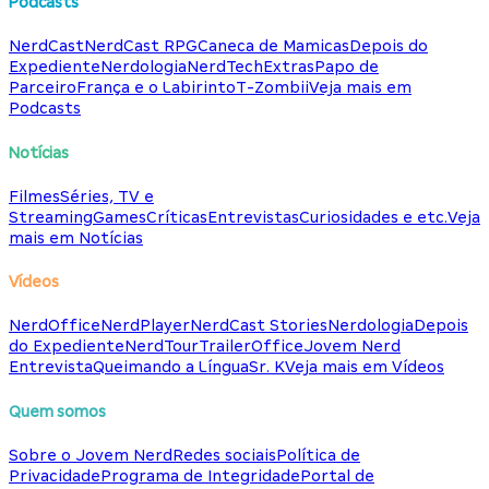
Podcasts
NerdCast
NerdCast RPG
Caneca de Mamicas
Depois do
Expediente
Nerdologia
NerdTech
Extras
Papo de
Parceiro
França e o Labirinto
T-Zombii
Veja mais em
Podcasts
Notícias
Filmes
Séries, TV e
Streaming
Games
Críticas
Entrevistas
Curiosidades e etc.
Veja
mais em Notícias
Vídeos
NerdOffice
NerdPlayer
NerdCast Stories
Nerdologia
Depois
do Expediente
NerdTour
TrailerOffice
Jovem Nerd
Entrevista
Queimando a Língua
Sr. K
Veja mais em Vídeos
Quem somos
Sobre o Jovem Nerd
Redes sociais
Política de
Privacidade
Programa de Integridade
Portal de