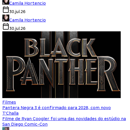
Camila Hortencio
30.jul.26
Camila Hortencio
30.jul.26
Filmes
Pantera Negra 3 é confirmado para 2028, com novo
T'Challa
Filme de Ryan Coogler foi uma das novidades do estúdio na
San Diego Comic-Con