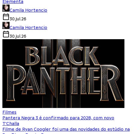
Elementa
Camila Hortencio
30.jul.26
Camila Hortencio
30.jul.26
Filmes
Pantera Negra 3 é confirmado para 2028, com novo
T'Challa
Filme de Ryan Coogler foi uma das novidades do estúdio na