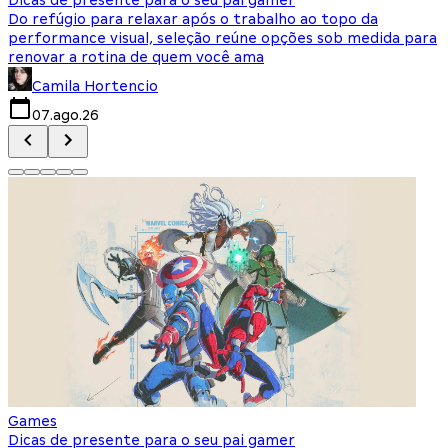
Do refúgio para relaxar após o trabalho ao topo da
d
performance visual, seleção reúne opções sob medida para
J
renovar a rotina de quem você ama
s
Camila Hortencio
07.ago.26
Games
Dicas de presente para o seu pai gamer