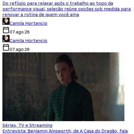
Do refúgio para relaxar após o trabalho ao topo da
performance visual, seleção reúne opções sob medida para
renovar a rotina de quem você ama
Camila Hortencio
07.ago.26
Camila Hortencio
07.ago.26
Séries, TV e Streaming
Entrevista: Benjamin Ainsworth, de A Casa do Dragão, fala