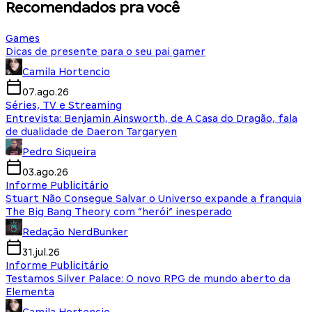
Recomendados pra você
Games
Dicas de presente para o seu pai gamer
Camila Hortencio
07.ago.26
Séries, TV e Streaming
Entrevista: Benjamin Ainsworth, de A Casa do Dragão, fala
de dualidade de Daeron Targaryen
Pedro Siqueira
03.ago.26
Informe Publicitário
Stuart Não Consegue Salvar o Universo expande a franquia
The Big Bang Theory com “herói” inesperado
Redação NerdBunker
31.jul.26
Informe Publicitário
Testamos Silver Palace: O novo RPG de mundo aberto da
Elementa