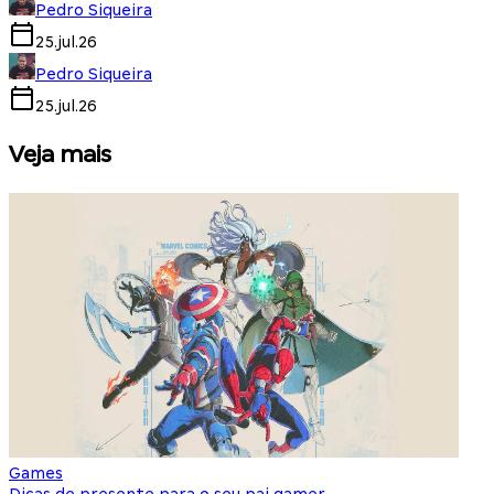
Pedro Siqueira
25.jul.26
Pedro Siqueira
25.jul.26
Veja mais
Games
S
Dicas de presente para o seu pai gamer
E