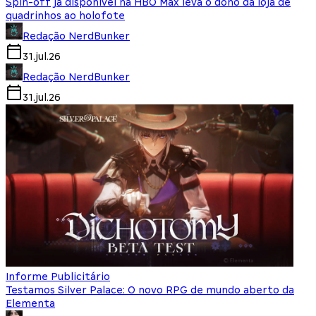
Spin-off já disponível na HBO Max leva o dono da loja de
quadrinhos ao holofote
Redação NerdBunker
31.jul.26
Redação NerdBunker
31.jul.26
Informe Publicitário
Testamos Silver Palace: O novo RPG de mundo aberto da
Elementa