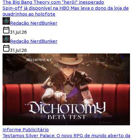
The Big Bang Theory com “herói” inesperado
Spin-off já disponível na HBO Max leva o dono da loja de
quadrinhos ao holofote
Redação NerdBunker
31.jul.26
Redação NerdBunker
31.jul.26
Informe Publicitário
Testamos Silver Palace: O novo RPG de mundo aberto da