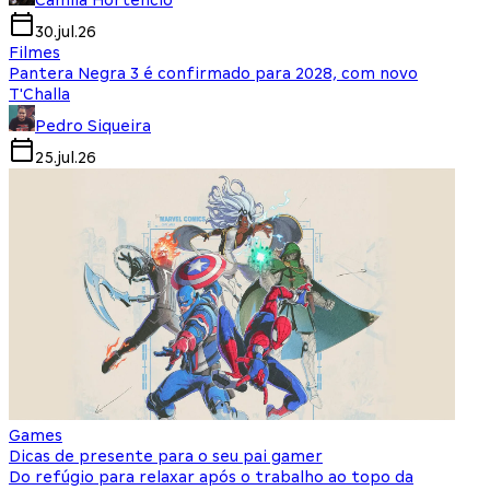
Camila Hortencio
30.jul.26
Filmes
Pantera Negra 3 é confirmado para 2028, com novo
T'Challa
Pedro Siqueira
25.jul.26
Games
Dicas de presente para o seu pai gamer
Do refúgio para relaxar após o trabalho ao topo da