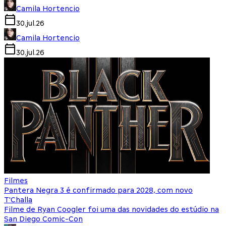
Camila Hortencio
30.jul.26
Camila Hortencio
30.jul.26
Filmes
Pantera Negra 3 é confirmado para 2028, com novo
T'Challa
Filme de Ryan Coogler foi uma das novidades do estúdio na
San Diego Comic-Con