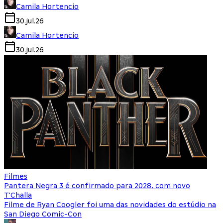
Camila Hortencio
30.jul.26
Camila Hortencio
30.jul.26
Filmes
Pantera Negra 3 é confirmado para 2028, com novo
T'Challa
Filme de Ryan Coogler foi uma das novidades do estúdio na
San Diego Comic-Con