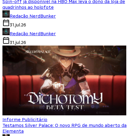
Spin-off já disponível na HBO Max leva o dono da loja de
quadrinhos ao holofote
Redação NerdBunker
31.jul.26
Redação NerdBunker
31.jul.26
Informe Publicitário
Testamos Silver Palace: O novo RPG de mundo aberto da
Elementa