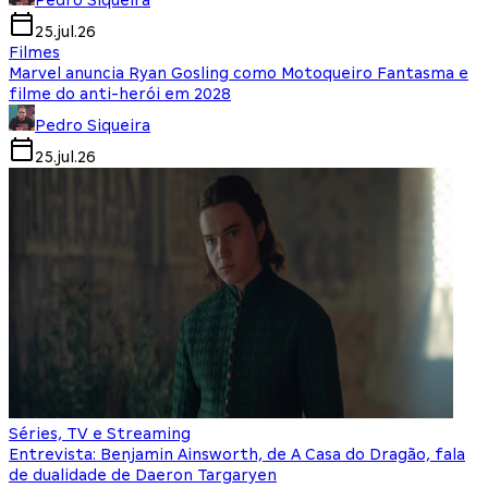
Pedro Siqueira
25.jul.26
Filmes
Marvel anuncia Ryan Gosling como Motoqueiro Fantasma e
filme do anti-herói em 2028
Pedro Siqueira
25.jul.26
Séries, TV e Streaming
Entrevista: Benjamin Ainsworth, de A Casa do Dragão, fala
de dualidade de Daeron Targaryen