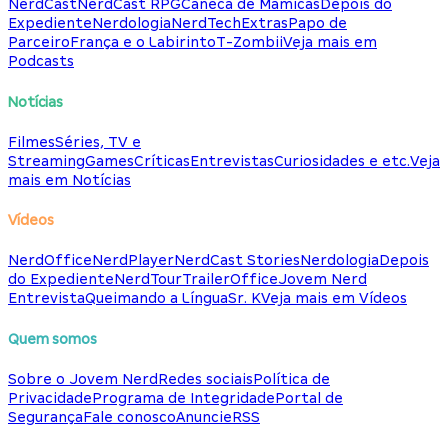
NerdCast
NerdCast RPG
Caneca de Mamicas
Depois do
Expediente
Nerdologia
NerdTech
Extras
Papo de
Parceiro
França e o Labirinto
T-Zombii
Veja mais em
Podcasts
Notícias
Filmes
Séries, TV e
Streaming
Games
Críticas
Entrevistas
Curiosidades e etc.
Veja
mais em Notícias
Vídeos
NerdOffice
NerdPlayer
NerdCast Stories
Nerdologia
Depois
do Expediente
NerdTour
TrailerOffice
Jovem Nerd
Entrevista
Queimando a Língua
Sr. K
Veja mais em Vídeos
Quem somos
Sobre o Jovem Nerd
Redes sociais
Política de
Privacidade
Programa de Integridade
Portal de
Segurança
Fale conosco
Anuncie
RSS