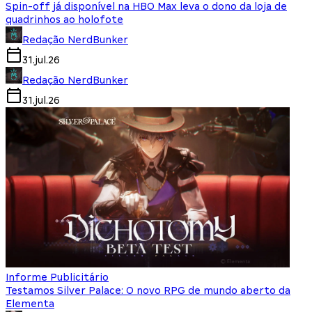
Spin-off já disponível na HBO Max leva o dono da loja de
quadrinhos ao holofote
Redação NerdBunker
31.jul.26
Redação NerdBunker
31.jul.26
Informe Publicitário
Testamos Silver Palace: O novo RPG de mundo aberto da
Elementa