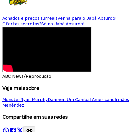
Achados e preços surreais
Venha para o Jabá Absurdo!
Ofertas secretas?
Só no Jabá Absurdo!
ABC News/Reprodução
Veja mais sobre
Monster
Ryan Murphy
Dahmer: Um Canibal Americano
Irmãos
Menéndez
Compartilhe em suas redes