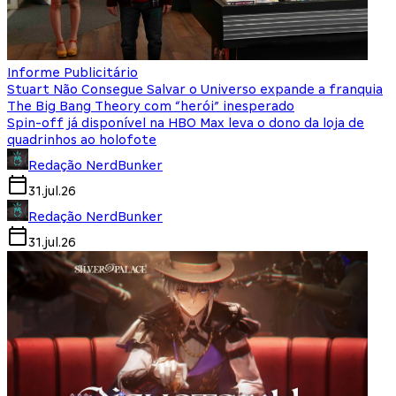
Informe Publicitário
Stuart Não Consegue Salvar o Universo expande a franquia
The Big Bang Theory com “herói” inesperado
Spin-off já disponível na HBO Max leva o dono da loja de
quadrinhos ao holofote
Redação NerdBunker
31.jul.26
Redação NerdBunker
31.jul.26