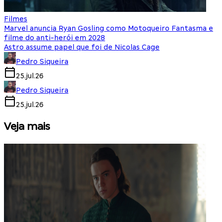
Filmes
Marvel anuncia Ryan Gosling como Motoqueiro Fantasma e
filme do anti-herói em 2028
Astro assume papel que foi de Nicolas Cage
Pedro Siqueira
25.jul.26
Pedro Siqueira
25.jul.26
Veja mais