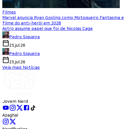
Filmes
Marvel anuncia Ryan Gosling como Motoqueiro Fantasma e
filme do anti-herói em 2028
Astro assume papel que foi de Nicolas Cage
Pedro Siqueira
25.jul.26
Pedro Siqueira
25.jul.26
Veja mais Notícias
Jovem Nerd
Azaghal
NerdBunker