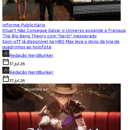
Informe Publicitário
Stuart Não Consegue Salvar o Universo expande a franquia
The Big Bang Theory com “herói” inesperado
Spin-off já disponível na HBO Max leva o dono da loja de
quadrinhos ao holofote
Redação NerdBunker
31.jul.26
Redação NerdBunker
31.jul.26