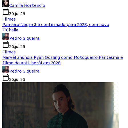
Camila Hortencio
30.jul.26
Filmes
Pantera Negra 3 é confirmado para 2028, com novo
T'Challa
Pedro Siqueira
25.jul.26
Filmes
Marvel anuncia Ryan Gosling como Motoqueiro Fantasma e
filme do anti-herói em 2028
Pedro Siqueira
25.jul.26