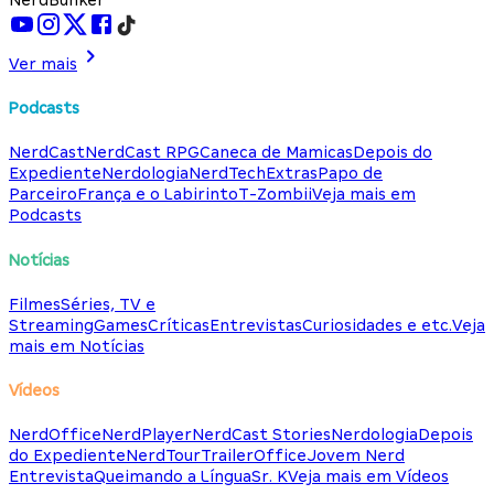
Ver mais
Podcasts
NerdCast
NerdCast RPG
Caneca de Mamicas
Depois do
Expediente
Nerdologia
NerdTech
Extras
Papo de
Parceiro
França e o Labirinto
T-Zombii
Veja mais em
Podcasts
Notícias
Filmes
Séries, TV e
Streaming
Games
Críticas
Entrevistas
Curiosidades e etc.
Veja
mais em Notícias
Vídeos
NerdOffice
NerdPlayer
NerdCast Stories
Nerdologia
Depois
do Expediente
NerdTour
TrailerOffice
Jovem Nerd
Entrevista
Queimando a Língua
Sr. K
Veja mais em Vídeos