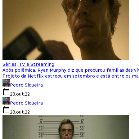
Séries, TV e Streaming
Após polêmica, Ryan Murphy diz que procurou famílias das v
Projeto da Netflix estreou em setembro e está entre os ma
Pedro Siqueira
28.out.22
Pedro Siqueira
28.out.22