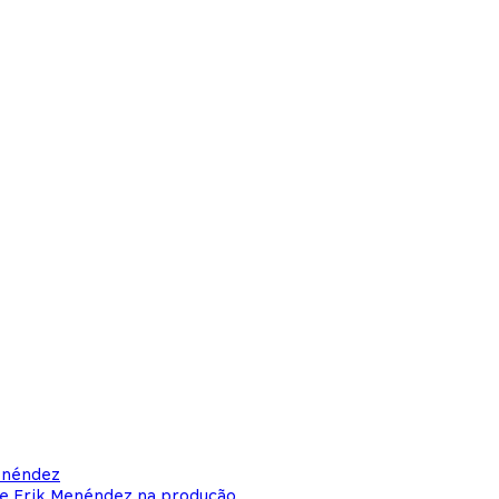
enéndez
 e Erik Menéndez na produção