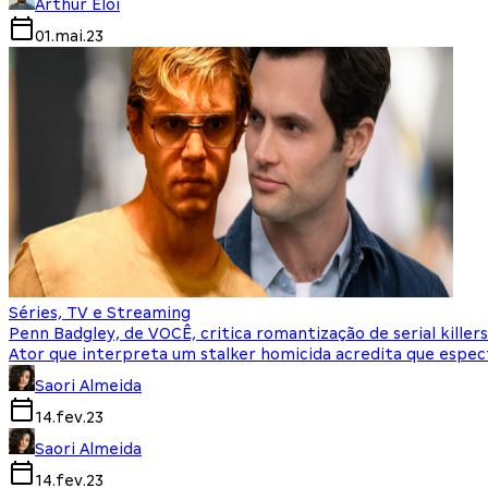
Arthur Eloi
01.mai.23
Séries, TV e Streaming
Penn Badgley, de VOCÊ, critica romantização de serial killers
Ator que interpreta um stalker homicida acredita que espect
Saori Almeida
14.fev.23
Saori Almeida
14.fev.23