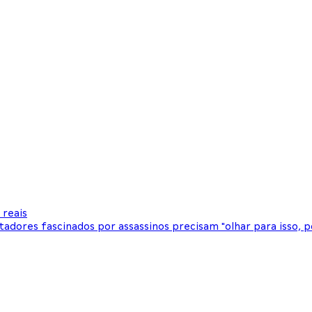
 reais
adores fascinados por assassinos precisam "olhar para isso, p