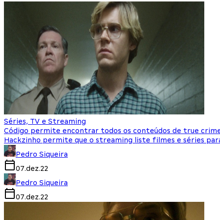
Séries, TV e Streaming
Código permite encontrar todos os conteúdos de true crime 
Hackzinho permite que o streaming liste filmes e séries par
Pedro Siqueira
07.dez.22
Pedro Siqueira
07.dez.22