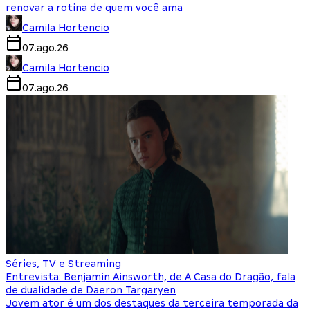
renovar a rotina de quem você ama
Camila Hortencio
07.ago.26
Camila Hortencio
07.ago.26
Séries, TV e Streaming
Entrevista: Benjamin Ainsworth, de A Casa do Dragão, fala
de dualidade de Daeron Targaryen
Jovem ator é um dos destaques da terceira temporada da