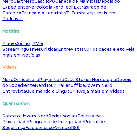
NerdCast
NerdCast RPG
Caneca de Mamicas
Depois do
Expediente
Nerdologia
NerdTech
Extras
Papo de
Parceiro
França e o Labirinto
T-Zombii
Veja mais em
Podcasts
Notícias
Filmes
Séries, TV e
Streaming
Games
Críticas
Entrevistas
Curiosidades e etc.
Veja
mais em Notícias
Vídeos
NerdOffice
NerdPlayer
NerdCast Stories
Nerdologia
Depois
do Expediente
NerdTour
TrailerOffice
Jovem Nerd
Entrevista
Queimando a Língua
Sr. K
Veja mais em Vídeos
Quem somos
Sobre o Jovem Nerd
Redes sociais
Política de
Privacidade
Programa de Integridade
Portal de
Segurança
Fale conosco
Anuncie
RSS