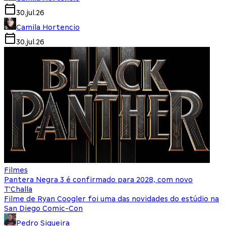
30.jul.26
Camila Hortencio
30.jul.26
Filmes
Pantera Negra 3 é confirmado para 2028, com novo
T'Challa
Filme de Ryan Coogler foi uma das novidades do estúdio na
San Diego Comic-Con
Pedro Siqueira