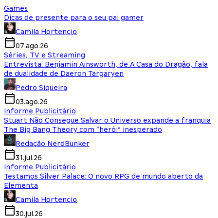
Games
Dicas de presente para o seu pai gamer
Camila Hortencio
07.ago.26
Séries, TV e Streaming
Entrevista: Benjamin Ainsworth, de A Casa do Dragão, fala
de dualidade de Daeron Targaryen
Pedro Siqueira
03.ago.26
Informe Publicitário
Stuart Não Consegue Salvar o Universo expande a franquia
The Big Bang Theory com “herói” inesperado
Redação NerdBunker
31.jul.26
Informe Publicitário
Testamos Silver Palace: O novo RPG de mundo aberto da
Elementa
Camila Hortencio
30.jul.26