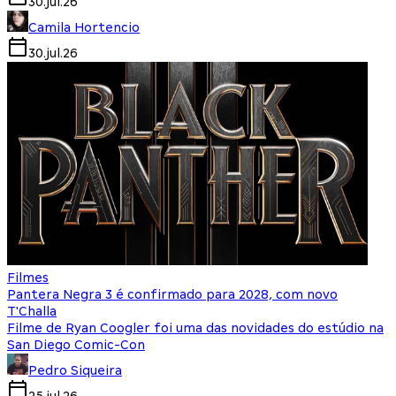
30.jul.26
Camila Hortencio
30.jul.26
Filmes
Pantera Negra 3 é confirmado para 2028, com novo
T'Challa
Filme de Ryan Coogler foi uma das novidades do estúdio na
San Diego Comic-Con
Pedro Siqueira