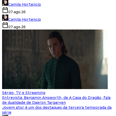
Camila Hortencio
07.ago.26
Camila Hortencio
07.ago.26
Séries, TV e Streaming
Entrevista: Benjamin Ainsworth, de A Casa do Dragão, fala
de dualidade de Daeron Targaryen
Jovem ator é um dos destaques da terceira temporada da
série