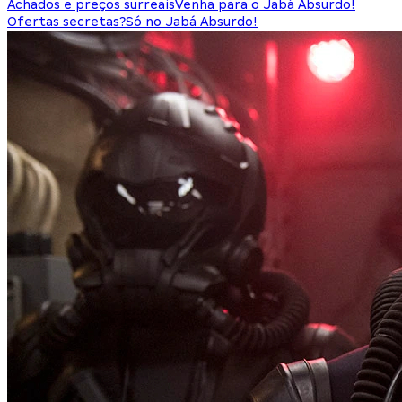
Achados e preços surreais
Venha para o Jabá Absurdo!
Ofertas secretas?
Só no Jabá Absurdo!