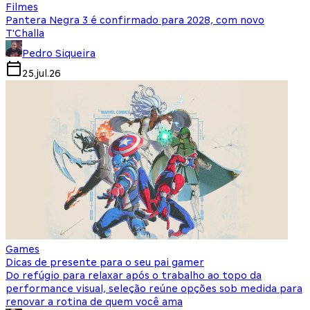
Filmes
Pantera Negra 3 é confirmado para 2028, com novo
T'Challa
Pedro Siqueira
25.jul.26
Games
Dicas de presente para o seu pai gamer
Do refúgio para relaxar após o trabalho ao topo da
performance visual, seleção reúne opções sob medida para
renovar a rotina de quem você ama