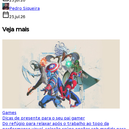
25.jul.26
Pedro Siqueira
25.jul.26
Veja mais
Games
S
Dicas de presente para o seu pai gamer
E
Do refúgio para relaxar após o trabalho ao topo da
d
performance visual, seleção reúne opções sob medida para
J