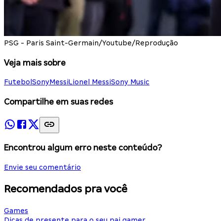
PSG - Paris Saint-Germain/Youtube/Reprodução
Veja mais sobre
Futebol
Sony
Messi
Lionel Messi
Sony Music
Compartilhe em suas redes
Encontrou algum erro neste conteúdo?
Envie seu comentário
Recomendados pra você
Games
Dicas de presente para o seu pai gamer