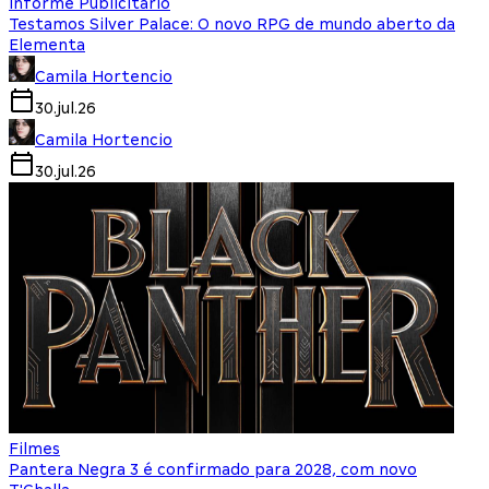
Informe Publicitário
Testamos Silver Palace: O novo RPG de mundo aberto da
Elementa
Camila Hortencio
30.jul.26
Camila Hortencio
30.jul.26
Filmes
Pantera Negra 3 é confirmado para 2028, com novo