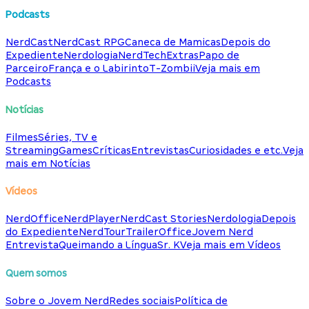
Podcasts
NerdCast
NerdCast RPG
Caneca de Mamicas
Depois do
Expediente
Nerdologia
NerdTech
Extras
Papo de
Parceiro
França e o Labirinto
T-Zombii
Veja mais em
Podcasts
Notícias
Filmes
Séries, TV e
Streaming
Games
Críticas
Entrevistas
Curiosidades e etc.
Veja
mais em Notícias
Vídeos
NerdOffice
NerdPlayer
NerdCast Stories
Nerdologia
Depois
do Expediente
NerdTour
TrailerOffice
Jovem Nerd
Entrevista
Queimando a Língua
Sr. K
Veja mais em Vídeos
Quem somos
Sobre o Jovem Nerd
Redes sociais
Política de