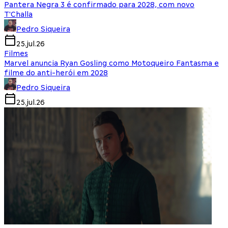
Pantera Negra 3 é confirmado para 2028, com novo
T'Challa
Pedro Siqueira
25.jul.26
Filmes
Marvel anuncia Ryan Gosling como Motoqueiro Fantasma e
filme do anti-herói em 2028
Pedro Siqueira
25.jul.26