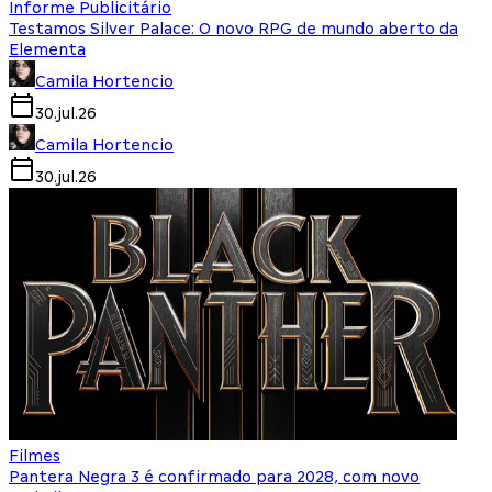
Informe Publicitário
Testamos Silver Palace: O novo RPG de mundo aberto da
Elementa
Camila Hortencio
30.jul.26
Camila Hortencio
30.jul.26
Filmes
Pantera Negra 3 é confirmado para 2028, com novo