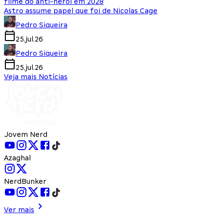
filme do anti-herói em 2028
Astro assume papel que foi de Nicolas Cage
Pedro Siqueira
25.jul.26
Pedro Siqueira
25.jul.26
Veja mais Notícias
Jovem Nerd
Azaghal
NerdBunker
Ver mais