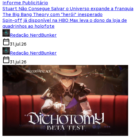
Informe Publicitário
Stuart Não Consegue Salvar o Universo expande a franquia
The Big Bang Theory com “herói” inesperado
Spin-off já disponível na HBO Max leva o dono da loja de
quadrinhos ao holofote
Redação NerdBunker
31.jul.26
Redação NerdBunker
31.jul.26