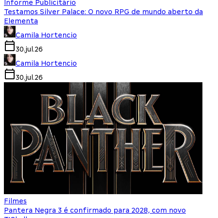
Informe Publicitário
Testamos Silver Palace: O novo RPG de mundo aberto da
Elementa
Camila Hortencio
30.jul.26
Camila Hortencio
30.jul.26
Filmes
Pantera Negra 3 é confirmado para 2028, com novo