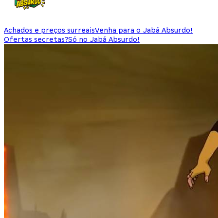
Achados e preços surreais
Venha para o Jabá Absurdo!
Ofertas secretas?
Só no Jabá Absurdo!