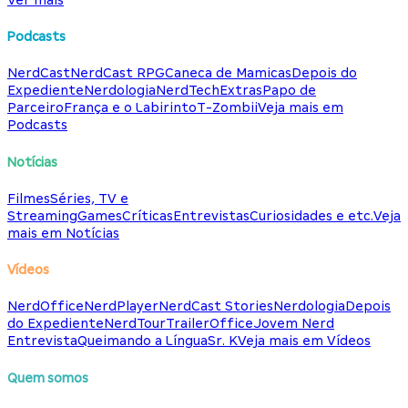
Podcasts
NerdCast
NerdCast RPG
Caneca de Mamicas
Depois do
Expediente
Nerdologia
NerdTech
Extras
Papo de
Parceiro
França e o Labirinto
T-Zombii
Veja mais em
Podcasts
Notícias
Filmes
Séries, TV e
Streaming
Games
Críticas
Entrevistas
Curiosidades e etc.
Veja
mais em Notícias
Vídeos
NerdOffice
NerdPlayer
NerdCast Stories
Nerdologia
Depois
do Expediente
NerdTour
TrailerOffice
Jovem Nerd
Entrevista
Queimando a Língua
Sr. K
Veja mais em Vídeos
Quem somos