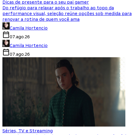
Dicas de presente para o seu pai gamer
Do refúgio para relaxar após o trabalho ao topo da
performance visual, seleção reúne opções sob medida para
renovar a rotina de quem você ama
Camila Hortencio
07.ago.26
Camila Hortencio
07.ago.26
Séries, TV e Streaming