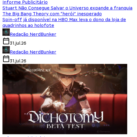
Informe Publicitário
Stuart Não Consegue Salvar o Universo expande a franquia
The Big Bang Theory com “herói” inesperado
Spin-off já disponível na HBO Max leva o dono da loja de
quadrinhos ao holofote
Redação NerdBunker
31.jul.26
Redação NerdBunker
31.jul.26