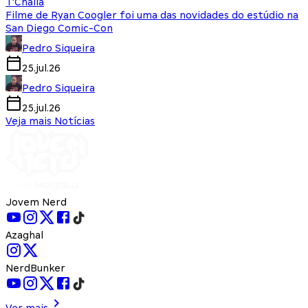
T'Challa
Filme de Ryan Coogler foi uma das novidades do estúdio na
San Diego Comic-Con
Pedro Siqueira
25.jul.26
Pedro Siqueira
25.jul.26
Veja mais Notícias
Jovem Nerd
Azaghal
NerdBunker
Ver mais