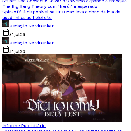
Stuart Não Consegue Salvar o Universo expande a franquia
The Big Bang Theory com “herói” inesperado
Spin-off já disponível na HBO Max leva o dono da loja de
quadrinhos ao holofote
Redação NerdBunker
31.jul.26
Redação NerdBunker
31.jul.26
Informe Publicitário