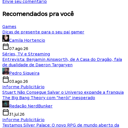
Envie seu comentário
Recomendados pra você
Games
Dicas de presente para o seu pai gamer
Camila Hortencio
07.ago.26
Séries, TV e Streaming
Entrevista: Benjamin Ainsworth, de A Casa do Dragão, fala
de dualidade de Daeron Targaryen
Pedro Siqueira
03.ago.26
Informe Publicitário
Stuart Não Consegue Salvar o Universo expande a franquia
The Big Bang Theory com “herói” inesperado
Redação NerdBunker
31.jul.26
Informe Publicitário
Testamos Silver Palace: O novo RPG de mundo aberto da