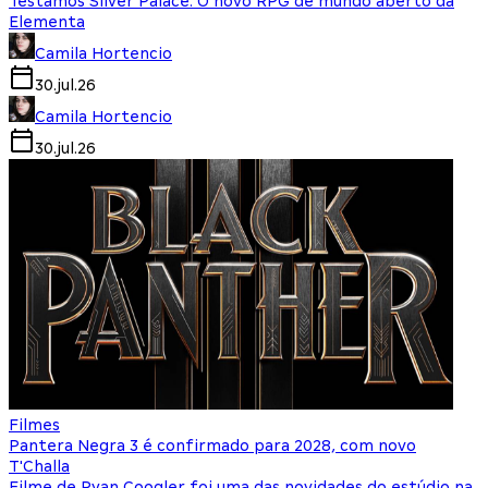
Testamos Silver Palace: O novo RPG de mundo aberto da
Elementa
Camila Hortencio
30.jul.26
Camila Hortencio
30.jul.26
Filmes
Pantera Negra 3 é confirmado para 2028, com novo
T'Challa
Filme de Ryan Coogler foi uma das novidades do estúdio na