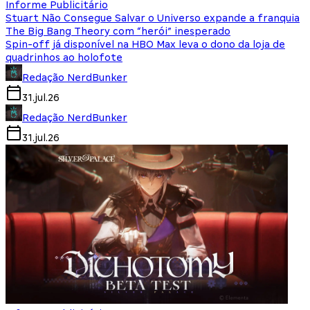
Informe Publicitário
Stuart Não Consegue Salvar o Universo expande a franquia
The Big Bang Theory com “herói” inesperado
Spin-off já disponível na HBO Max leva o dono da loja de
quadrinhos ao holofote
Redação NerdBunker
31.jul.26
Redação NerdBunker
31.jul.26