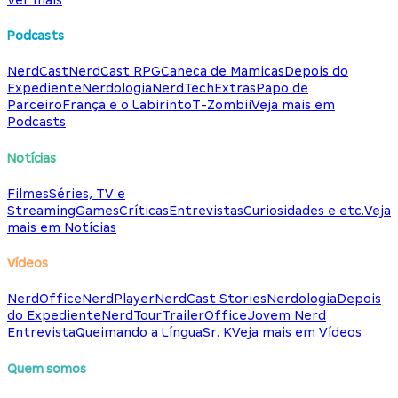
Podcasts
NerdCast
NerdCast RPG
Caneca de Mamicas
Depois do
Expediente
Nerdologia
NerdTech
Extras
Papo de
Parceiro
França e o Labirinto
T-Zombii
Veja mais em
Podcasts
Notícias
Filmes
Séries, TV e
Streaming
Games
Críticas
Entrevistas
Curiosidades e etc.
Veja
mais em Notícias
Vídeos
NerdOffice
NerdPlayer
NerdCast Stories
Nerdologia
Depois
do Expediente
NerdTour
TrailerOffice
Jovem Nerd
Entrevista
Queimando a Língua
Sr. K
Veja mais em Vídeos
Quem somos