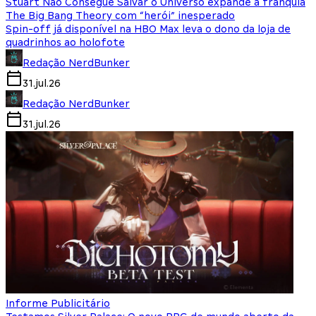
Stuart Não Consegue Salvar o Universo expande a franquia
The Big Bang Theory com “herói” inesperado
Spin-off já disponível na HBO Max leva o dono da loja de
quadrinhos ao holofote
Redação NerdBunker
31.jul.26
Redação NerdBunker
31.jul.26
Informe Publicitário