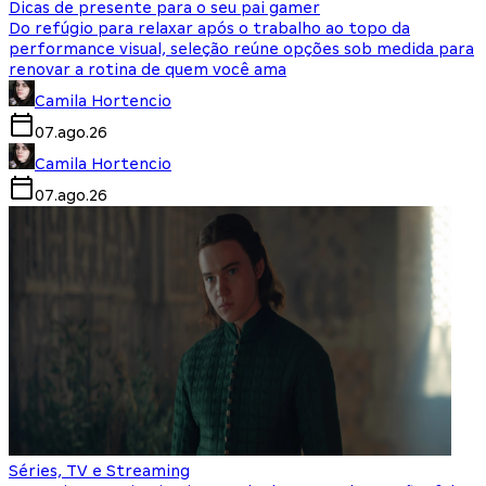
Dicas de presente para o seu pai gamer
Do refúgio para relaxar após o trabalho ao topo da
performance visual, seleção reúne opções sob medida para
renovar a rotina de quem você ama
Camila Hortencio
07.ago.26
Camila Hortencio
07.ago.26
Séries, TV e Streaming