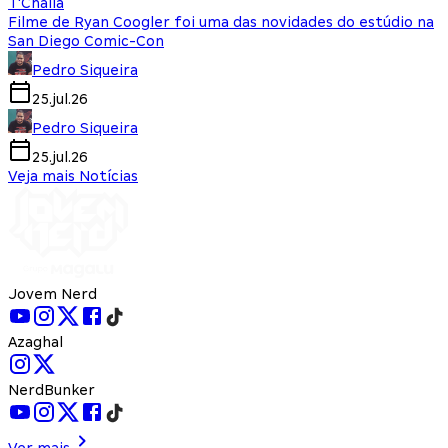
T'Challa
Filme de Ryan Coogler foi uma das novidades do estúdio na
San Diego Comic-Con
Pedro Siqueira
25.jul.26
Pedro Siqueira
25.jul.26
Veja mais Notícias
Jovem Nerd
Azaghal
NerdBunker
Ver mais