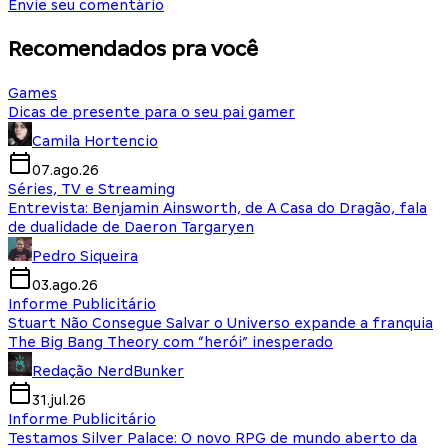
Envie seu comentário
Recomendados pra você
Games
Dicas de presente para o seu pai gamer
Camila Hortencio
07.ago.26
Séries, TV e Streaming
Entrevista: Benjamin Ainsworth, de A Casa do Dragão, fala
de dualidade de Daeron Targaryen
Pedro Siqueira
03.ago.26
Informe Publicitário
Stuart Não Consegue Salvar o Universo expande a franquia
The Big Bang Theory com “herói” inesperado
Redação NerdBunker
31.jul.26
Informe Publicitário
Testamos Silver Palace: O novo RPG de mundo aberto da