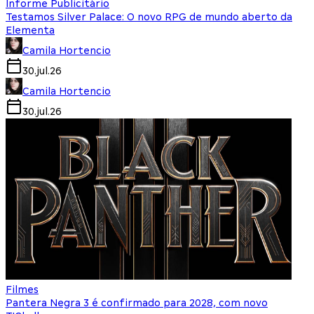
Informe Publicitário
Testamos Silver Palace: O novo RPG de mundo aberto da
Elementa
Camila Hortencio
30.jul.26
Camila Hortencio
30.jul.26
Filmes
Pantera Negra 3 é confirmado para 2028, com novo