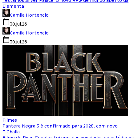
Testamos Silver Palace: O novo RPG de mundo aberto da
Elementa
Camila Hortencio
30.jul.26
Camila Hortencio
30.jul.26
Filmes
Pantera Negra 3 é confirmado para 2028, com novo
T'Challa
Filme de Ryan Coogler foi uma das novidades do estúdio na