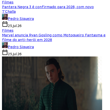
Filmes
Pantera Negra 3 é confirmado para 2028, com novo
T'Challa
Pedro Siqueira
25.jul.26
Filmes
Marvel anuncia Ryan Gosling como Motoqueiro Fantasma e
filme do anti-herói em 2028
Pedro Siqueira
25.jul.26