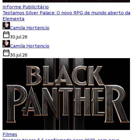
Informe Publicitário
Testamos Silver Palace: O novo RPG de mundo aberto da
Elementa
Camila Hortencio
30.jul.26
Camila Hortencio
30.jul.26
Filmes