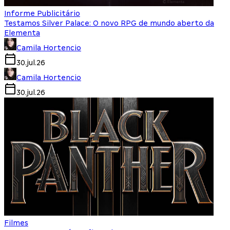
Informe Publicitário
Testamos Silver Palace: O novo RPG de mundo aberto da
Elementa
Camila Hortencio
30.jul.26
Camila Hortencio
30.jul.26
Filmes