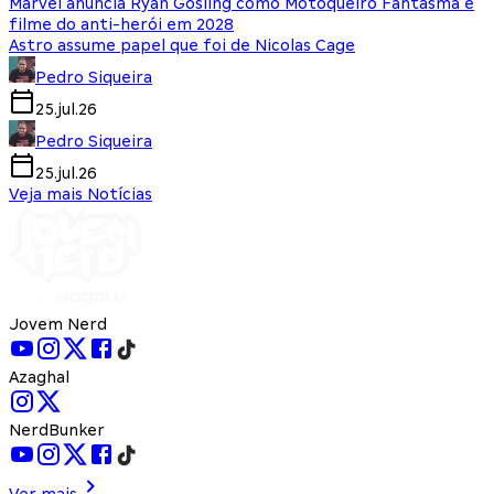
Marvel anuncia Ryan Gosling como Motoqueiro Fantasma e
filme do anti-herói em 2028
Astro assume papel que foi de Nicolas Cage
Pedro Siqueira
25.jul.26
Pedro Siqueira
25.jul.26
Veja mais Notícias
Jovem Nerd
Azaghal
NerdBunker
Ver mais