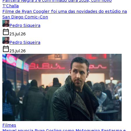
Pantera Negra 3 é confirmado para 2028, com novo
T'Challa
Filme de Ryan Coogler foi uma das novidades do estúdio na
San Diego Comic-Con
Pedro Siqueira
25.jul.26
Pedro Siqueira
25.jul.26
Filmes
Marvel anuncia Ryan Gosling como Motoqueiro Fantasma e