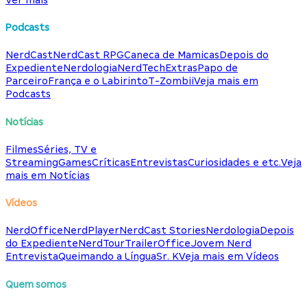
Podcasts
NerdCast
NerdCast RPG
Caneca de Mamicas
Depois do
Expediente
Nerdologia
NerdTech
Extras
Papo de
Parceiro
França e o Labirinto
T-Zombii
Veja mais em
Podcasts
Notícias
Filmes
Séries, TV e
Streaming
Games
Críticas
Entrevistas
Curiosidades e etc.
Veja
mais em Notícias
Vídeos
NerdOffice
NerdPlayer
NerdCast Stories
Nerdologia
Depois
do Expediente
NerdTour
TrailerOffice
Jovem Nerd
Entrevista
Queimando a Língua
Sr. K
Veja mais em Vídeos
Quem somos