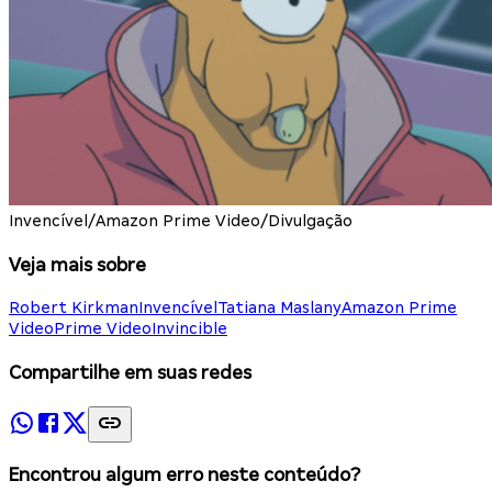
Invencível/Amazon Prime Video/Divulgação
Veja mais sobre
Robert Kirkman
Invencível
Tatiana Maslany
Amazon Prime
Video
Prime Video
Invincible
Compartilhe em suas redes
Encontrou algum erro neste conteúdo?