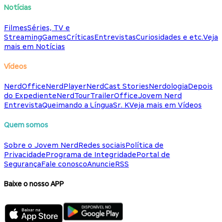
Notícias
Filmes
Séries, TV e
Streaming
Games
Críticas
Entrevistas
Curiosidades e etc.
Veja
mais em Notícias
Vídeos
NerdOffice
NerdPlayer
NerdCast Stories
Nerdologia
Depois
do Expediente
NerdTour
TrailerOffice
Jovem Nerd
Entrevista
Queimando a Língua
Sr. K
Veja mais em Vídeos
Quem somos
Sobre o Jovem Nerd
Redes sociais
Política de
Privacidade
Programa de Integridade
Portal de
Segurança
Fale conosco
Anuncie
RSS
Baixe o nosso APP