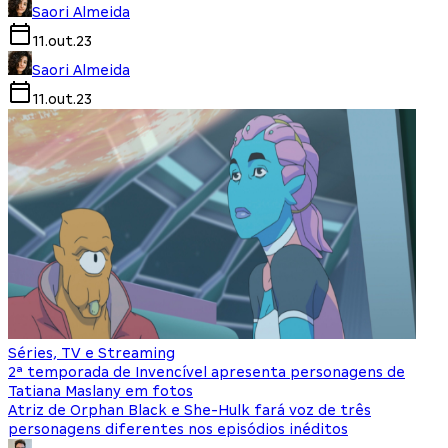
Saori Almeida
11.out.23
Saori Almeida
11.out.23
Séries, TV e Streaming
2ª temporada de Invencível apresenta personagens de
Tatiana Maslany em fotos
Atriz de Orphan Black e She-Hulk fará voz de três
personagens diferentes nos episódios inéditos