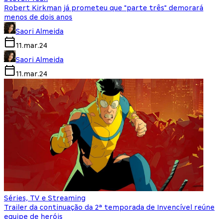
Robert Kirkman já prometeu que "parte três" demorará
menos de dois anos
Saori Almeida
11.mar.24
Saori Almeida
11.mar.24
Séries, TV e Streaming
Trailer da continuação da 2ª temporada de Invencível reúne
equipe de heróis