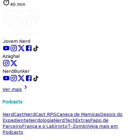
40 min
Jovem Nerd
Azaghal
NerdBunker
Ver mais
Podcasts
NerdCast
NerdCast RPG
Caneca de Mamicas
Depois do
Expediente
Nerdologia
NerdTech
Extras
Papo de
Parceiro
França e o Labirinto
T-Zombii
Veja mais em
Podcasts