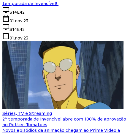
temporada de Invencível!
S14E42
01.nov.23
S14E42
01.nov.23
Séries, TV e Streaming
2ª temporada de Invencível abre com 100% de aprovação
no Rotten Tomatoes
Novos episódios da animação chegam ao Prime Video a