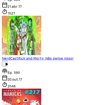
21.abr.17
1h27
NerdCast
Rick and Morty: Não pense nisso!
Ep.
590
20.out.17
2h46