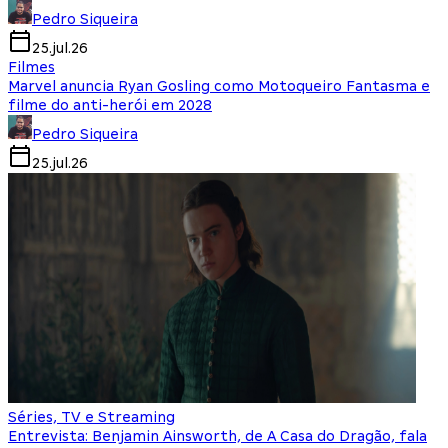
Pedro Siqueira
25.jul.26
Filmes
Marvel anuncia Ryan Gosling como Motoqueiro Fantasma e
filme do anti-herói em 2028
Pedro Siqueira
25.jul.26
Séries, TV e Streaming
Entrevista: Benjamin Ainsworth, de A Casa do Dragão, fala