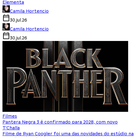
Elementa
Camila Hortencio
30.jul.26
Camila Hortencio
30.jul.26
Filmes
Pantera Negra 3 é confirmado para 2028, com novo
T'Challa
Filme de Ryan Coogler foi uma das novidades do estúdio na