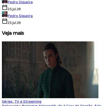
Pedro Siqueira
25.jul.26
Pedro Siqueira
25.jul.26
Veja mais
Séries, TV e Streaming
I
Entrevista: Benjamin Ainsworth, de A Casa do Dragão, fala
S