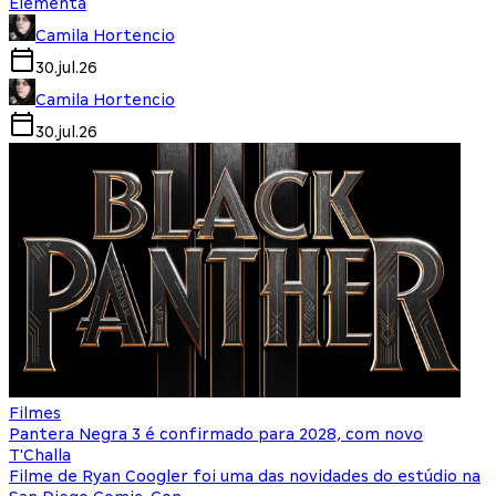
Elementa
Camila Hortencio
30.jul.26
Camila Hortencio
30.jul.26
Filmes
Pantera Negra 3 é confirmado para 2028, com novo
T'Challa
Filme de Ryan Coogler foi uma das novidades do estúdio na