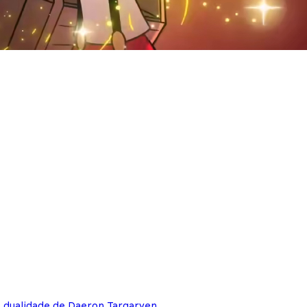
e dualidade de Daeron Targaryen