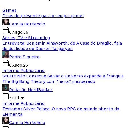
Games
Dicas de presente para o seu pai gamer
Camila Hortencio
07.ago.26
Séries, TV e Streaming
Entrevista: Benjamin Ainsworth, de A Casa do Dragão, fala
de dualidade de Daeron Targaryen
Pedro Siqueira
03.ago.26
Informe Publicitário
Stuart Não Consegue Salvar o Universo expande a franquia
The Big Bang Theory com “herói” inesperado
Redação NerdBunker
31.jul.26
Informe Publicitário
Testamos Silver Palace: O novo RPG de mundo aberto da
Elementa
Camila Hortencio