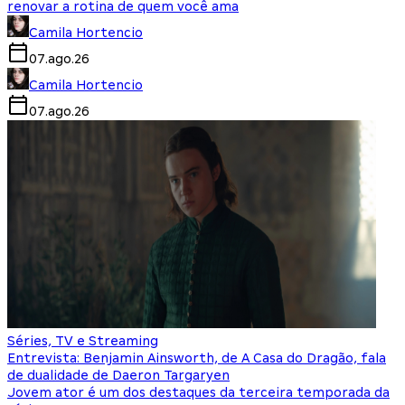
renovar a rotina de quem você ama
Camila Hortencio
07.ago.26
Camila Hortencio
07.ago.26
Séries, TV e Streaming
Entrevista: Benjamin Ainsworth, de A Casa do Dragão, fala
de dualidade de Daeron Targaryen
Jovem ator é um dos destaques da terceira temporada da