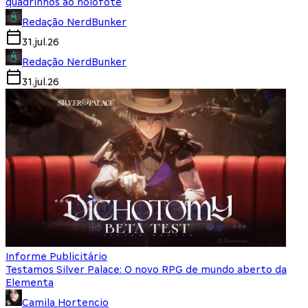
quadrinhos ao holofote
Redação NerdBunker
31.jul.26
Redação NerdBunker
31.jul.26
Informe Publicitário
Testamos Silver Palace: O novo RPG de mundo aberto da
Elementa
Camila Hortencio