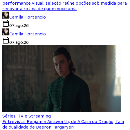
performance visual, seleção reúne opções sob medida para
renovar a rotina de quem você ama
Camila Hortencio
07.ago.26
Camila Hortencio
07.ago.26
Séries, TV e Streaming
Entrevista: Benjamin Ainsworth, de A Casa do Dragão, fala
de dualidade de Daeron Targaryen