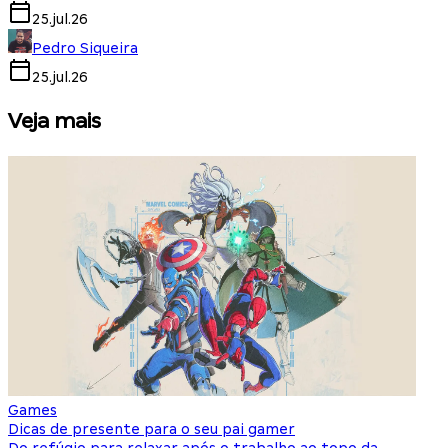
25.jul.26
Pedro Siqueira
25.jul.26
Veja mais
Games
S
Dicas de presente para o seu pai gamer
E
Do refúgio para relaxar após o trabalho ao topo da
d