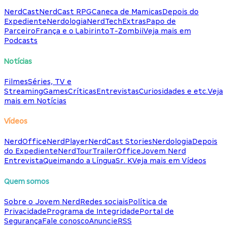
NerdCast
NerdCast RPG
Caneca de Mamicas
Depois do
Expediente
Nerdologia
NerdTech
Extras
Papo de
Parceiro
França e o Labirinto
T-Zombii
Veja mais em
Podcasts
Notícias
Filmes
Séries, TV e
Streaming
Games
Críticas
Entrevistas
Curiosidades e etc.
Veja
mais em Notícias
Vídeos
NerdOffice
NerdPlayer
NerdCast Stories
Nerdologia
Depois
do Expediente
NerdTour
TrailerOffice
Jovem Nerd
Entrevista
Queimando a Língua
Sr. K
Veja mais em Vídeos
Quem somos
Sobre o Jovem Nerd
Redes sociais
Política de
Privacidade
Programa de Integridade
Portal de
Segurança
Fale conosco
Anuncie
RSS