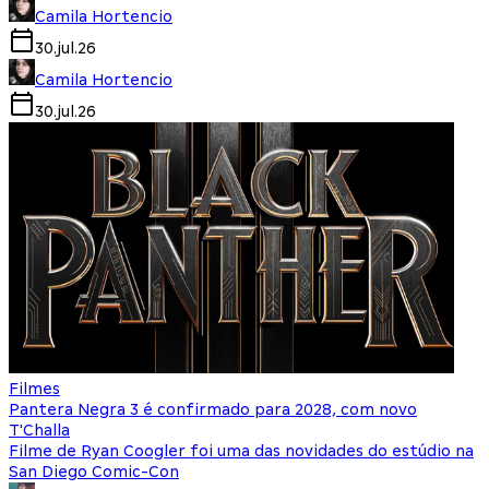
Camila Hortencio
30.jul.26
Camila Hortencio
30.jul.26
Filmes
Pantera Negra 3 é confirmado para 2028, com novo
T'Challa
Filme de Ryan Coogler foi uma das novidades do estúdio na
San Diego Comic-Con