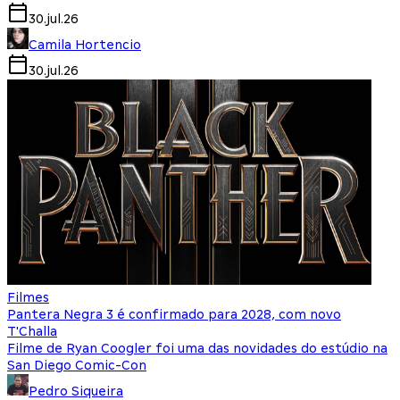
30.jul.26
Camila Hortencio
30.jul.26
Filmes
Pantera Negra 3 é confirmado para 2028, com novo
T'Challa
Filme de Ryan Coogler foi uma das novidades do estúdio na
San Diego Comic-Con
Pedro Siqueira