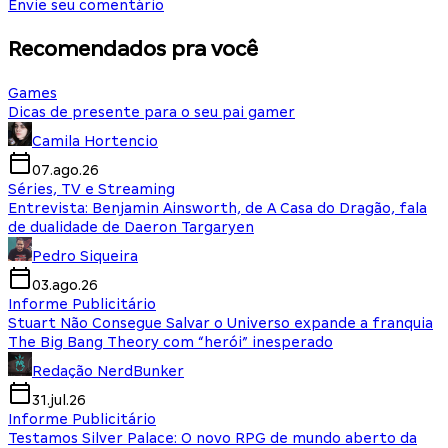
Envie seu comentário
Recomendados pra você
Games
Dicas de presente para o seu pai gamer
Camila Hortencio
07.ago.26
Séries, TV e Streaming
Entrevista: Benjamin Ainsworth, de A Casa do Dragão, fala
de dualidade de Daeron Targaryen
Pedro Siqueira
03.ago.26
Informe Publicitário
Stuart Não Consegue Salvar o Universo expande a franquia
The Big Bang Theory com “herói” inesperado
Redação NerdBunker
31.jul.26
Informe Publicitário
Testamos Silver Palace: O novo RPG de mundo aberto da