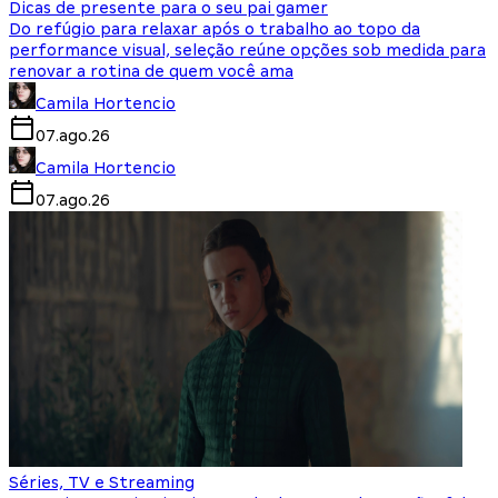
Dicas de presente para o seu pai gamer
Do refúgio para relaxar após o trabalho ao topo da
performance visual, seleção reúne opções sob medida para
renovar a rotina de quem você ama
Camila Hortencio
07.ago.26
Camila Hortencio
07.ago.26
Séries, TV e Streaming