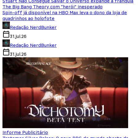
Stuart Não Consegue Salvar o Universo expande a franquia
The Big Bang Theory com “herói” inesperado
Spin-off já disponível na HBO Max leva o dono da loja de
quadrinhos ao holofote
Redação NerdBunker
31.jul.26
Redação NerdBunker
31.jul.26
Informe Publicitário