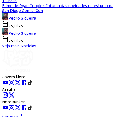
T'Challa
Filme de Ryan Coogler foi uma das novidades do estúdio na
San Diego Comic-Con
Pedro Siqueira
25.jul.26
Pedro Siqueira
25.jul.26
Veja mais Notícias
Jovem Nerd
Azaghal
NerdBunker
Ver mais