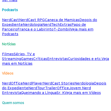
Podcasts
NerdCast
NerdCast RPG
Caneca de Mamicas
Depois do
Expediente
Nerdologia
NerdTech
Extras
Papo de
Parceiro
França e o Labirinto
T-Zombii
Veja mais em
Podcasts
Notícias
Filmes
Séries, TV e
Streaming
Games
Críticas
Entrevistas
Curiosidades e etc.
Veja
mais em Notícias
Vídeos
NerdOffice
NerdPlayer
NerdCast Stories
Nerdologia
Depois
do Expediente
NerdTour
TrailerOffice
Jovem Nerd
Entrevista
Queimando a Língua
Sr. K
Veja mais em Vídeos
Quem somos