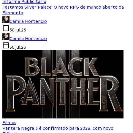
Informe Publicitário
Testamos Silver Palace: O novo RPG de mundo aberto da
Elementa
Camila Hortencio
30.jul.26
Camila Hortencio
30.jul.26
Filmes
Pantera Negra 3 é confirmado para 2028, com novo