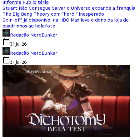
Informe Publicitário
Stuart Não Consegue Salvar o Universo expande a franquia
The Big Bang Theory com “herói” inesperado
Spin-off já disponível na HBO Max leva o dono da loja de
quadrinhos ao holofote
Redação NerdBunker
31.jul.26
Redação NerdBunker
31.jul.26