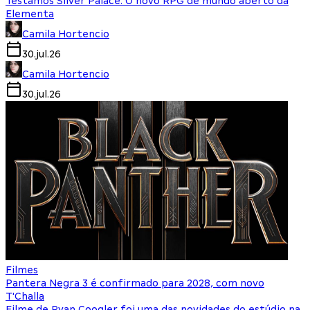
Testamos Silver Palace: O novo RPG de mundo aberto da
Elementa
Camila Hortencio
30.jul.26
Camila Hortencio
30.jul.26
Filmes
Pantera Negra 3 é confirmado para 2028, com novo
T'Challa
Filme de Ryan Coogler foi uma das novidades do estúdio na