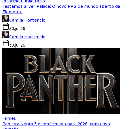
Informe Publicitário
Testamos Silver Palace: O novo RPG de mundo aberto da
Elementa
Camila Hortencio
30.jul.26
Camila Hortencio
30.jul.26
Filmes
Pantera Negra 3 é confirmado para 2028, com novo