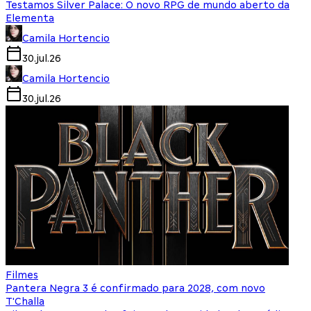
Testamos Silver Palace: O novo RPG de mundo aberto da
Elementa
Camila Hortencio
30.jul.26
Camila Hortencio
30.jul.26
Filmes
Pantera Negra 3 é confirmado para 2028, com novo
T'Challa