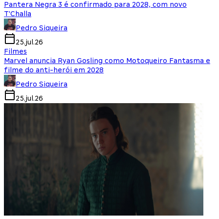
Pantera Negra 3 é confirmado para 2028, com novo
T'Challa
Pedro Siqueira
25.jul.26
Filmes
Marvel anuncia Ryan Gosling como Motoqueiro Fantasma e
filme do anti-herói em 2028
Pedro Siqueira
25.jul.26