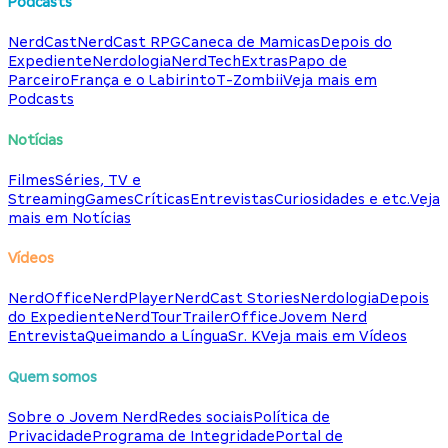
Podcasts
NerdCast
NerdCast RPG
Caneca de Mamicas
Depois do
Expediente
Nerdologia
NerdTech
Extras
Papo de
Parceiro
França e o Labirinto
T-Zombii
Veja mais em
Podcasts
Notícias
Filmes
Séries, TV e
Streaming
Games
Críticas
Entrevistas
Curiosidades e etc.
Veja
mais em Notícias
Vídeos
NerdOffice
NerdPlayer
NerdCast Stories
Nerdologia
Depois
do Expediente
NerdTour
TrailerOffice
Jovem Nerd
Entrevista
Queimando a Língua
Sr. K
Veja mais em Vídeos
Quem somos
Sobre o Jovem Nerd
Redes sociais
Política de
Privacidade
Programa de Integridade
Portal de