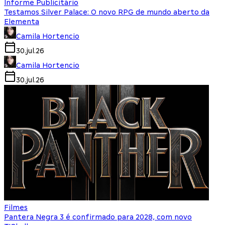
Informe Publicitário
Testamos Silver Palace: O novo RPG de mundo aberto da
Elementa
Camila Hortencio
30.jul.26
Camila Hortencio
30.jul.26
Filmes
Pantera Negra 3 é confirmado para 2028, com novo