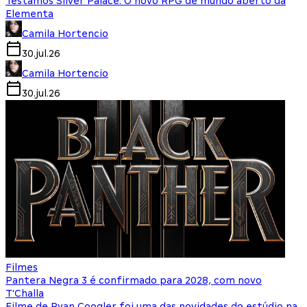
Testamos Silver Palace: O novo RPG de mundo aberto da
Elementa
Camila Hortencio
30.jul.26
Camila Hortencio
30.jul.26
Filmes
Pantera Negra 3 é confirmado para 2028, com novo
T'Challa
Filme de Ryan Coogler foi uma das novidades do estúdio na