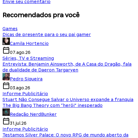
Envie seu comentário
Recomendados pra você
Games
Dicas de presente para o seu pai gamer
Camila Hortencio
07.ago.26
Séries, TV e Streaming
Entrevista: Benjamin Ainsworth, de A Casa do Dragão, fala
de dualidade de Daeron Targaryen
Pedro Siqueira
03.ago.26
Informe Publicitário
Stuart Não Consegue Salvar o Universo expande a franquia
The Big Bang Theory com “herói” inesperado
Redação NerdBunker
31.jul.26
Informe Publicitário
Testamos Silver Palace: O novo RPG de mundo aberto da