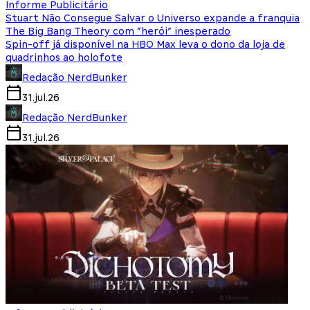
Informe Publicitário
Stuart Não Consegue Salvar o Universo expande a franquia
The Big Bang Theory com “herói” inesperado
Spin-off já disponível na HBO Max leva o dono da loja de
quadrinhos ao holofote
Redação NerdBunker
31.jul.26
Redação NerdBunker
31.jul.26