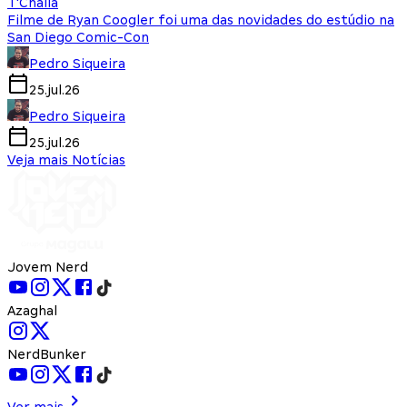
T'Challa
Filme de Ryan Coogler foi uma das novidades do estúdio na
San Diego Comic-Con
Pedro Siqueira
25.jul.26
Pedro Siqueira
25.jul.26
Veja mais Notícias
Jovem Nerd
Azaghal
NerdBunker
Ver mais