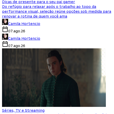
Dicas de presente para o seu pai gamer
Do refúgio para relaxar após o trabalho ao topo da
performance visual, seleção reúne opções sob medida para
renovar a rotina de quem você ama
Camila Hortencio
07.ago.26
Camila Hortencio
07.ago.26
Séries, TV e Streaming