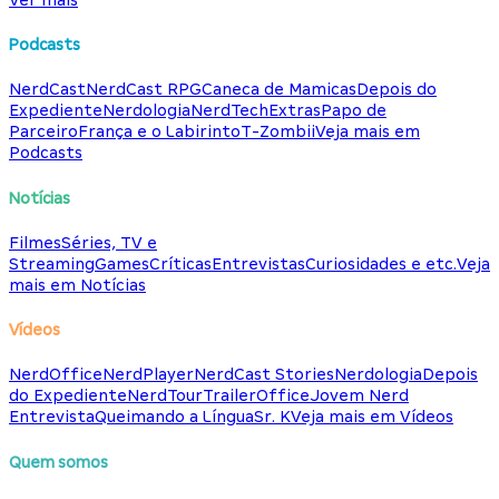
Podcasts
NerdCast
NerdCast RPG
Caneca de Mamicas
Depois do
Expediente
Nerdologia
NerdTech
Extras
Papo de
Parceiro
França e o Labirinto
T-Zombii
Veja mais em
Podcasts
Notícias
Filmes
Séries, TV e
Streaming
Games
Críticas
Entrevistas
Curiosidades e etc.
Veja
mais em Notícias
Vídeos
NerdOffice
NerdPlayer
NerdCast Stories
Nerdologia
Depois
do Expediente
NerdTour
TrailerOffice
Jovem Nerd
Entrevista
Queimando a Língua
Sr. K
Veja mais em Vídeos
Quem somos