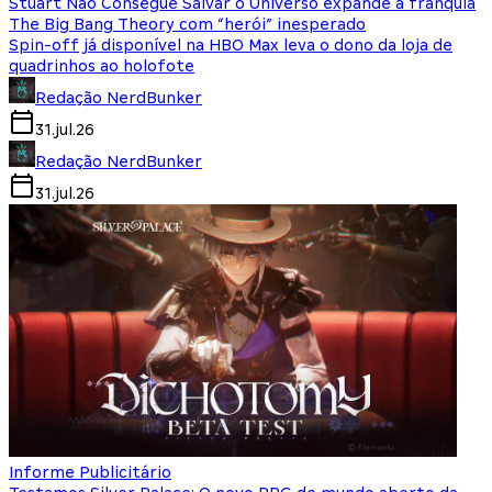
Stuart Não Consegue Salvar o Universo expande a franquia
The Big Bang Theory com “herói” inesperado
Spin-off já disponível na HBO Max leva o dono da loja de
quadrinhos ao holofote
Redação NerdBunker
31.jul.26
Redação NerdBunker
31.jul.26
Informe Publicitário