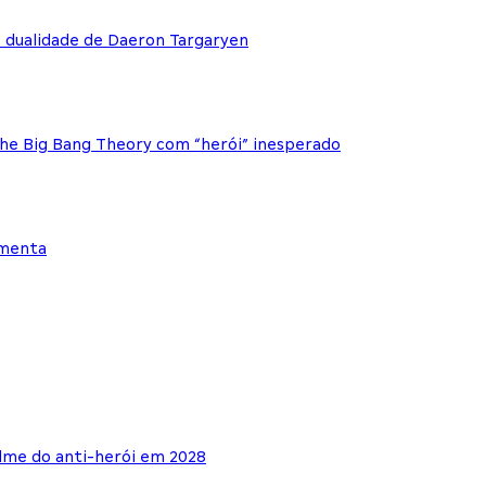
e dualidade de Daeron Targaryen
The Big Bang Theory com “herói” inesperado
ementa
lme do anti-herói em 2028