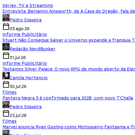
Séries, TV e Streaming
Entrevista: Benjamin Ainsworth, de A Casa do Dragão, fala d
Pedro Siqueira
03.ago.26
Informe Publicitário
Stuart Não Consegue Salvar o Universo expande a franquia 
Redação NerdBunker
31.jul.26
Informe Publicitário
Testamos Silver Palace: O novo RPG de mundo aberto da El
Camila Hortencio
30.jul.26
Filmes
Pantera Negra 3 é confirmado para 2028, com novo T'Challa
Pedro Siqueira
25.jul.26
Filmes
Marvel anuncia Ryan Gosling como Motoqueiro Fantasma e fi