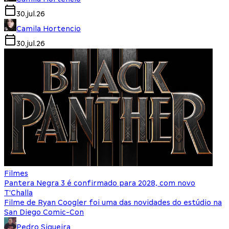
30.jul.26
Camila Hortencio
30.jul.26
Filmes
Pantera Negra 3 é confirmado para 2028, com novo
T'Challa
Filme de Ryan Coogler foi uma das novidades do estúdio na
San Diego Comic-Con
Pedro Siqueira