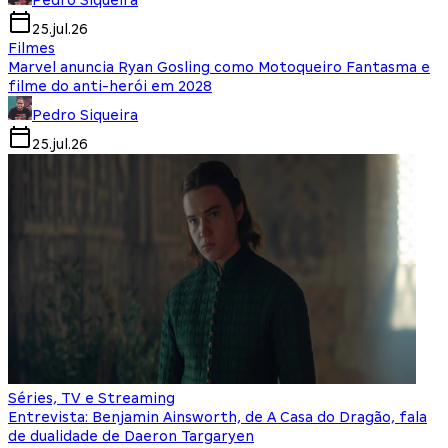
Pedro Siqueira
25.jul.26
Filmes
Marvel anuncia Ryan Gosling como Motoqueiro Fantasma e
filme do anti-herói em 2028
Pedro Siqueira
25.jul.26
Séries, TV e Streaming
Entrevista: Benjamin Ainsworth, de A Casa do Dragão, fala
de dualidade de Daeron Targaryen