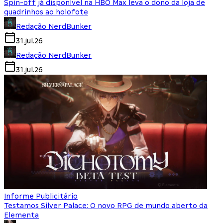
Spin-off já disponível na HBO Max leva o dono da loja de
quadrinhos ao holofote
Redação NerdBunker
31.jul.26
Redação NerdBunker
31.jul.26
Informe Publicitário
Testamos Silver Palace: O novo RPG de mundo aberto da
Elementa