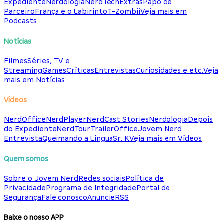
Expediente
Nerdologia
NerdTech
Extras
Papo de
Parceiro
França e o Labirinto
T-Zombii
Veja mais em
Podcasts
Notícias
Filmes
Séries, TV e
Streaming
Games
Críticas
Entrevistas
Curiosidades e etc.
Veja
mais em Notícias
Vídeos
NerdOffice
NerdPlayer
NerdCast Stories
Nerdologia
Depois
do Expediente
NerdTour
TrailerOffice
Jovem Nerd
Entrevista
Queimando a Língua
Sr. K
Veja mais em Vídeos
Quem somos
Sobre o Jovem Nerd
Redes sociais
Política de
Privacidade
Programa de Integridade
Portal de
Segurança
Fale conosco
Anuncie
RSS
Baixe o nosso APP