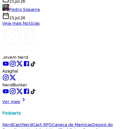
25.jul.26
Pedro Siqueira
25.jul.26
Veja mais Notícias
Jovem Nerd
Azaghal
NerdBunker
Ver mais
Podcasts
NerdCast
NerdCast RPG
Caneca de Mamicas
Depois do