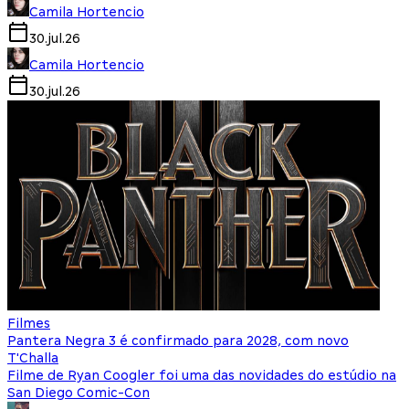
Camila Hortencio
30.jul.26
Camila Hortencio
30.jul.26
Filmes
Pantera Negra 3 é confirmado para 2028, com novo
T'Challa
Filme de Ryan Coogler foi uma das novidades do estúdio na
San Diego Comic-Con