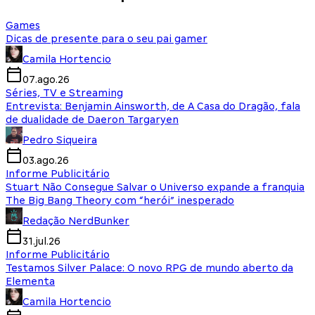
Games
Dicas de presente para o seu pai gamer
Camila Hortencio
07.ago.26
Séries, TV e Streaming
Entrevista: Benjamin Ainsworth, de A Casa do Dragão, fala
de dualidade de Daeron Targaryen
Pedro Siqueira
03.ago.26
Informe Publicitário
Stuart Não Consegue Salvar o Universo expande a franquia
The Big Bang Theory com “herói” inesperado
Redação NerdBunker
31.jul.26
Informe Publicitário
Testamos Silver Palace: O novo RPG de mundo aberto da
Elementa
Camila Hortencio