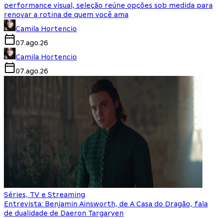
performance visual, seleção reúne opções sob medida para
renovar a rotina de quem você ama
Camila Hortencio
07.ago.26
Camila Hortencio
07.ago.26
Séries, TV e Streaming
Entrevista: Benjamin Ainsworth, de A Casa do Dragão, fala
de dualidade de Daeron Targaryen