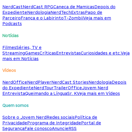
NerdCast
NerdCast RPG
Caneca de Mamicas
Depois do
Expediente
Nerdologia
NerdTech
Extras
Papo de
Parceiro
França e o Labirinto
T-Zombii
Veja mais em
Podcasts
Notícias
Filmes
Séries, TV e
Streaming
Games
Críticas
Entrevistas
Curiosidades e etc.
Veja
mais em Notícias
Vídeos
NerdOffice
NerdPlayer
NerdCast Stories
Nerdologia
Depois
do Expediente
NerdTour
TrailerOffice
Jovem Nerd
Entrevista
Queimando a Língua
Sr. K
Veja mais em Vídeos
Quem somos
Sobre o Jovem Nerd
Redes sociais
Política de
Privacidade
Programa de Integridade
Portal de
Segurança
Fale conosco
Anuncie
RSS