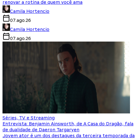
renovar a rotina de quem você ama
Camila Hortencio
07.ago.26
Camila Hortencio
07.ago.26
Séries, TV e Streaming
Entrevista: Benjamin Ainsworth, de A Casa do Dragão, fala
de dualidade de Daeron Targaryen
Jovem ator é um dos destaques da terceira temporada da