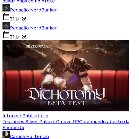
quadrinhos ao holofote
Redação NerdBunker
31.jul.26
Redação NerdBunker
31.jul.26
Informe Publicitário
Testamos Silver Palace: O novo RPG de mundo aberto da
Elementa
Camila Hortencio