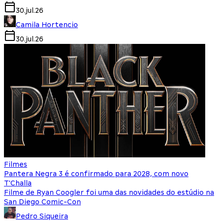
30.jul.26
Camila Hortencio
30.jul.26
Filmes
Pantera Negra 3 é confirmado para 2028, com novo
T'Challa
Filme de Ryan Coogler foi uma das novidades do estúdio na
San Diego Comic-Con
Pedro Siqueira