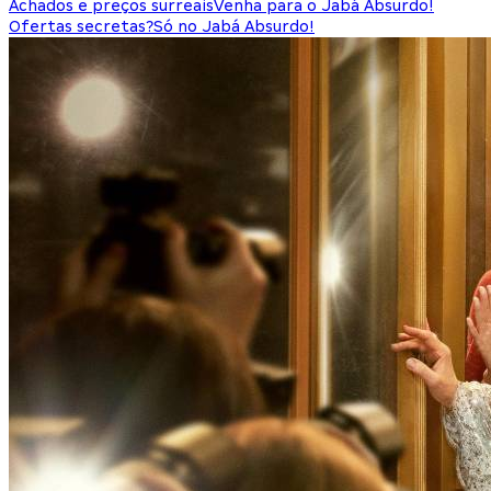
Achados e preços surreais
Venha para o Jabá Absurdo!
Ofertas secretas?
Só no Jabá Absurdo!