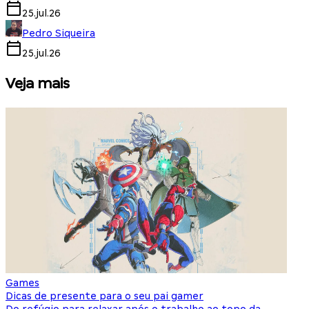
25.jul.26
Pedro Siqueira
25.jul.26
Veja mais
Games
S
Dicas de presente para o seu pai gamer
E
Do refúgio para relaxar após o trabalho ao topo da
d