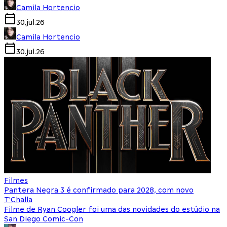
Camila Hortencio
30.jul.26
Camila Hortencio
30.jul.26
Filmes
Pantera Negra 3 é confirmado para 2028, com novo
T'Challa
Filme de Ryan Coogler foi uma das novidades do estúdio na
San Diego Comic-Con