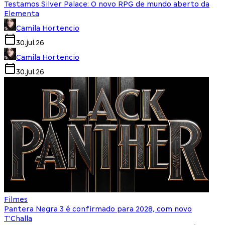
Testamos Silver Palace: O novo RPG de mundo aberto da
Elementa
Camila Hortencio
30.jul.26
Camila Hortencio
30.jul.26
Filmes
Pantera Negra 3 é confirmado para 2028, com novo
T'Challa