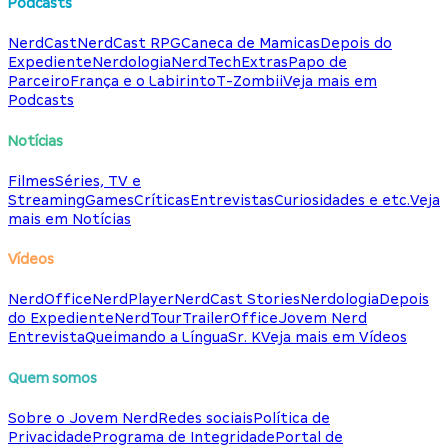
Podcasts
NerdCast
NerdCast RPG
Caneca de Mamicas
Depois do
Expediente
Nerdologia
NerdTech
Extras
Papo de
Parceiro
França e o Labirinto
T-Zombii
Veja mais em
Podcasts
Notícias
Filmes
Séries, TV e
Streaming
Games
Críticas
Entrevistas
Curiosidades e etc.
Veja
mais em Notícias
Vídeos
NerdOffice
NerdPlayer
NerdCast Stories
Nerdologia
Depois
do Expediente
NerdTour
TrailerOffice
Jovem Nerd
Entrevista
Queimando a Língua
Sr. K
Veja mais em Vídeos
Quem somos
Sobre o Jovem Nerd
Redes sociais
Política de
Privacidade
Programa de Integridade
Portal de