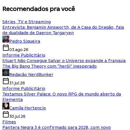
Recomendados pra você
Séries, TV e Streaming
Entrevista: Benjamin Ainsworth, de A Casa do Dragão, fala
de dualidade de Daeron Targaryen
Pedro Siqueira
03.ago.26
Informe Publicitário
Stuart Não Consegue Salvar o Universo expande a franquia
The Big Bang Theory com “herói” inesperado
Redação NerdBunker
31.jul.26
Informe Publicitário
Testamos Silver Palace: O novo RPG de mundo aberto da
Elementa
Camila Hortencio
30.jul.26
Filmes
Pantera Negra 3 é confirmado para 2028, com novo