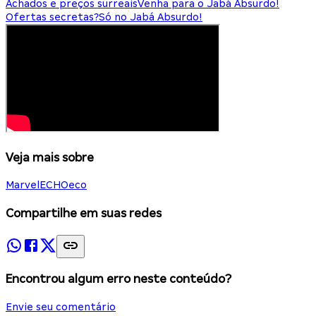
Achados e preços surreais
Venha para o Jabá Absurdo!
Ofertas secretas?
Só no Jabá Absurdo!
Veja mais sobre
Marvel
ECHO
eco
Compartilhe em suas redes
Encontrou algum erro neste conteúdo?
Envie seu comentário