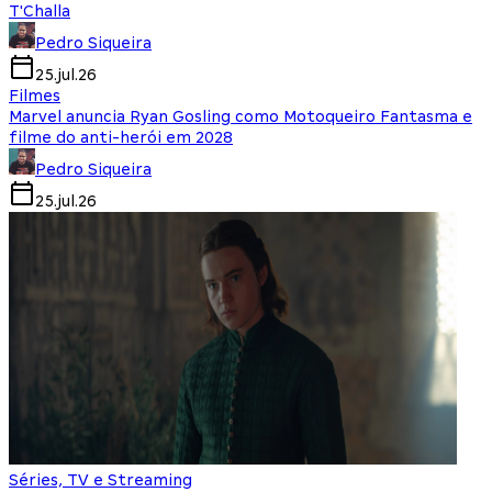
T'Challa
Pedro Siqueira
25.jul.26
Filmes
Marvel anuncia Ryan Gosling como Motoqueiro Fantasma e
filme do anti-herói em 2028
Pedro Siqueira
25.jul.26
Séries, TV e Streaming