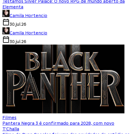
Testamos Silver Palace: O novo RPG de mundo aberto da
Elementa
Camila Hortencio
30.jul.26
Camila Hortencio
30.jul.26
Filmes
Pantera Negra 3 é confirmado para 2028, com novo
T'Challa