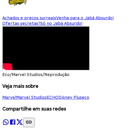
Achados e preços surreais
Venha para o Jabá Absurdo!
Ofertas secretas?
Só no Jabá Absurdo!
Eco/Marvel Studios/Reprodução
Veja mais sobre
Marvel
Marvel Studios
ECHO
Disney Plus
eco
Compartilhe em suas redes