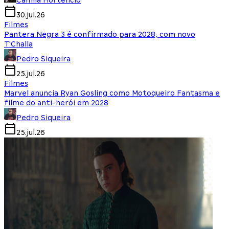
Camila Hortencio
30.jul.26
Filmes
Pantera Negra 3 é confirmado para 2028, com novo
T'Challa
Pedro Siqueira
25.jul.26
Filmes
Marvel anuncia Ryan Gosling como Motoqueiro Fantasma e
filme do anti-herói em 2028
Pedro Siqueira
25.jul.26