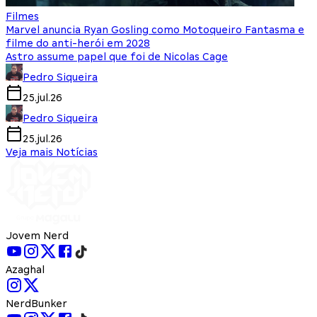
Filmes
Marvel anuncia Ryan Gosling como Motoqueiro Fantasma e
filme do anti-herói em 2028
Astro assume papel que foi de Nicolas Cage
Pedro Siqueira
25.jul.26
Pedro Siqueira
25.jul.26
Veja mais Notícias
Jovem Nerd
Azaghal
NerdBunker