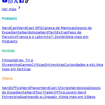
Ver mais
Podcasts
NerdCast
NerdCast RPG
Caneca de Mamicas
Depois do
Expediente
Nerdologia
NerdTech
Extras
Papo de
Parceiro
França e o Labirinto
T-Zombii
Veja mais em
Podcasts
Notícias
Filmes
Séries, TV e
Streaming
Games
Críticas
Entrevistas
Curiosidades e etc.
Veja
mais em Notícias
Vídeos
NerdOffice
NerdPlayer
NerdCast Stories
Nerdologia
Depois
do Expediente
NerdTour
TrailerOffice
Jovem Nerd
Entrevista
Queimando a Língua
Sr. K
Veja mais em Vídeos