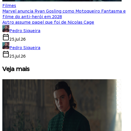
Filmes
Marvel anuncia Ryan Gosling como Motoqueiro Fantasma e
filme do anti-herói em 2028
Astro assume papel que foi de Nicolas Cage
Pedro Siqueira
25.jul.26
Pedro Siqueira
25.jul.26
Veja mais