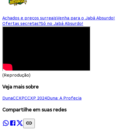
Achados e preços surreais
Venha para o Jabá Absurdo!
Ofertas secretas?
Só no Jabá Absurdo!
(Reprodução)
Veja mais sobre
Duna
CCXP
CCXP 2024
Duna: A Profecia
Compartilhe em suas redes