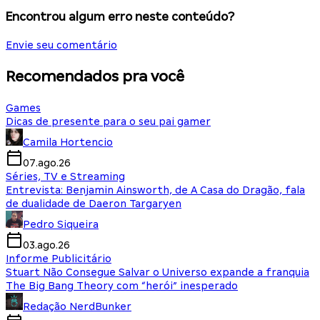
Encontrou algum erro neste conteúdo?
Envie seu comentário
Recomendados pra você
Games
Dicas de presente para o seu pai gamer
Camila Hortencio
07.ago.26
Séries, TV e Streaming
Entrevista: Benjamin Ainsworth, de A Casa do Dragão, fala
de dualidade de Daeron Targaryen
Pedro Siqueira
03.ago.26
Informe Publicitário
Stuart Não Consegue Salvar o Universo expande a franquia
The Big Bang Theory com “herói” inesperado
Redação NerdBunker