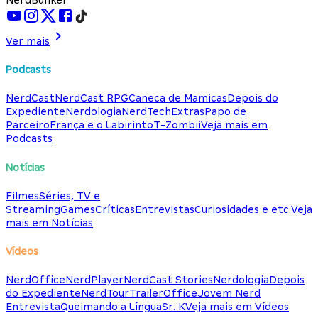
Ver mais
Podcasts
NerdCast
NerdCast RPG
Caneca de Mamicas
Depois do
Expediente
Nerdologia
NerdTech
Extras
Papo de
Parceiro
França e o Labirinto
T-Zombii
Veja mais em
Podcasts
Notícias
Filmes
Séries, TV e
Streaming
Games
Críticas
Entrevistas
Curiosidades e etc.
Veja
mais em Notícias
Vídeos
NerdOffice
NerdPlayer
NerdCast Stories
Nerdologia
Depois
do Expediente
NerdTour
TrailerOffice
Jovem Nerd
Entrevista
Queimando a Língua
Sr. K
Veja mais em Vídeos