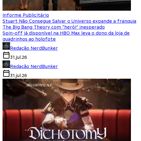
Informe Publicitário
Stuart Não Consegue Salvar o Universo expande a franquia
The Big Bang Theory com “herói” inesperado
Spin-off já disponível na HBO Max leva o dono da loja de
quadrinhos ao holofote
Redação NerdBunker
31.jul.26
Redação NerdBunker
31.jul.26