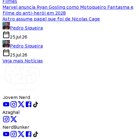
Filmes
Marvel anuncia Ryan Gosling como Motoqueiro Fantasma e
filme do anti-herói em 2028
Astro assume papel que foi de Nicolas Cage
Pedro Siqueira
25.jul.26
Pedro Siqueira
25.jul.26
Veja mais Notícias
Jovem Nerd
Azaghal
NerdBunker