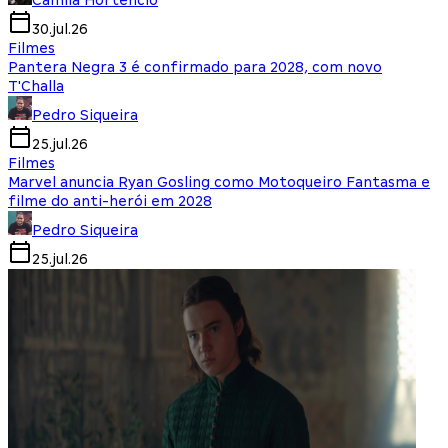
Camila Hortencio
30.jul.26
Filmes
Pantera Negra 3 é confirmado para 2028, com novo
T'Challa
Pedro Siqueira
25.jul.26
Filmes
Marvel anuncia Ryan Gosling como Motoqueiro Fantasma e
filme do anti-herói em 2028
Pedro Siqueira
25.jul.26