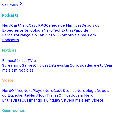
Ver mais
Podcasts
NerdCast
NerdCast RPG
Caneca de Mamicas
Depois do
Expediente
Nerdologia
NerdTech
Extras
Papo de
Parceiro
França e o Labirinto
T-Zombii
Veja mais em
Podcasts
Notícias
Filmes
Séries, TV e
Streaming
Games
Críticas
Entrevistas
Curiosidades e etc.
Veja
mais em Notícias
Vídeos
NerdOffice
NerdPlayer
NerdCast Stories
Nerdologia
Depois
do Expediente
NerdTour
TrailerOffice
Jovem Nerd
Entrevista
Queimando a Língua
Sr. K
Veja mais em Vídeos
Quem somos