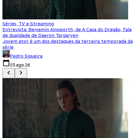
Séries, TV e Streaming
I
Entrevista: Benjamin Ainsworth, de A Casa do Dragão, fala
S
de dualidade de Daeron Targaryen
T
Jovem ator é um dos destaques da terceira temporada da
S
série
q
Pedro Siqueira
03.ago.26