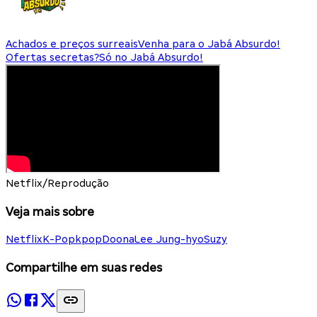
Achados e preços surreais
Venha para o Jabá Absurdo!
Ofertas secretas?
Só no Jabá Absurdo!
Netflix/Reprodução
Veja mais sobre
Netflix
K-Pop
kpop
Doona
Lee Jung-hyo
Suzy
Compartilhe em suas redes