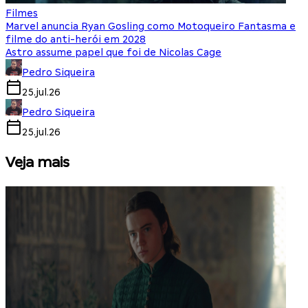
Filmes
Marvel anuncia Ryan Gosling como Motoqueiro Fantasma e
filme do anti-herói em 2028
Astro assume papel que foi de Nicolas Cage
Pedro Siqueira
25.jul.26
Pedro Siqueira
25.jul.26
Veja mais