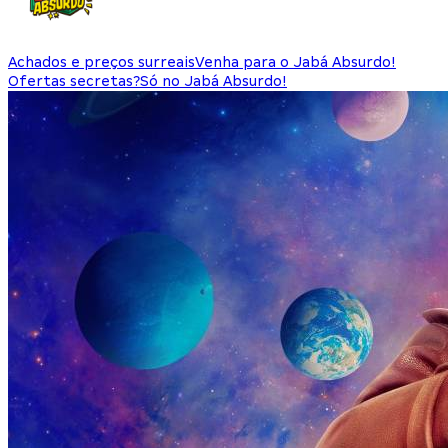
Achados e preços surreais
Venha para o Jabá Absurdo!
Ofertas secretas?
Só no Jabá Absurdo!