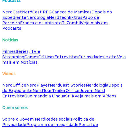
Podcasts
NerdCast
NerdCast RPG
Caneca de Mamicas
Depois do
Expediente
Nerdologia
NerdTech
Extras
Papo de
Parceiro
França e o Labirinto
T-Zombii
Veja mais em
Podcasts
Notícias
Filmes
Séries, TV e
Streaming
Games
Críticas
Entrevistas
Curiosidades e etc.
Veja
mais em Notícias
Vídeos
NerdOffice
NerdPlayer
NerdCast Stories
Nerdologia
Depois
do Expediente
NerdTour
TrailerOffice
Jovem Nerd
Entrevista
Queimando a Língua
Sr. K
Veja mais em Vídeos
Quem somos
Sobre o Jovem Nerd
Redes sociais
Política de
Privacidade
Programa de Integridade
Portal de