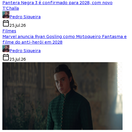
Pantera Negra 3 é confirmado para 2028, com novo
T'Challa
Pedro Siqueira
25.jul.26
Filmes
Marvel anuncia Ryan Gosling como Motoqueiro Fantasma e
filme do anti-herói em 2028
Pedro Siqueira
25.jul.26