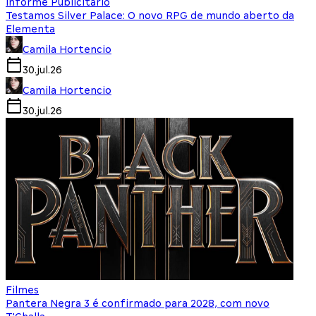
Informe Publicitário
Testamos Silver Palace: O novo RPG de mundo aberto da
Elementa
Camila Hortencio
30.jul.26
Camila Hortencio
30.jul.26
Filmes
Pantera Negra 3 é confirmado para 2028, com novo