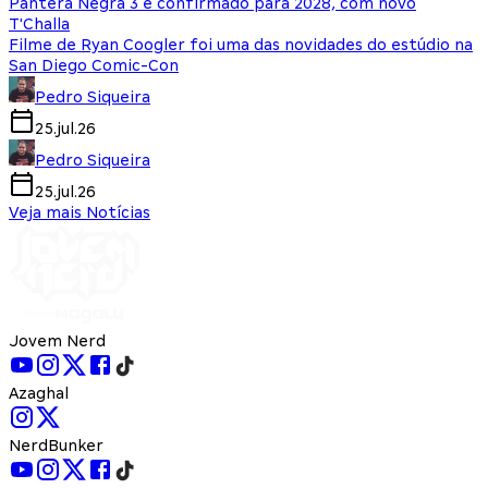
Pantera Negra 3 é confirmado para 2028, com novo
T'Challa
Filme de Ryan Coogler foi uma das novidades do estúdio na
San Diego Comic-Con
Pedro Siqueira
25.jul.26
Pedro Siqueira
25.jul.26
Veja mais Notícias
Jovem Nerd
Azaghal
NerdBunker