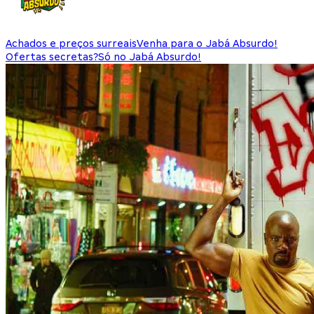
Achados e preços surreais
Venha para o Jabá Absurdo!
Ofertas secretas?
Só no Jabá Absurdo!