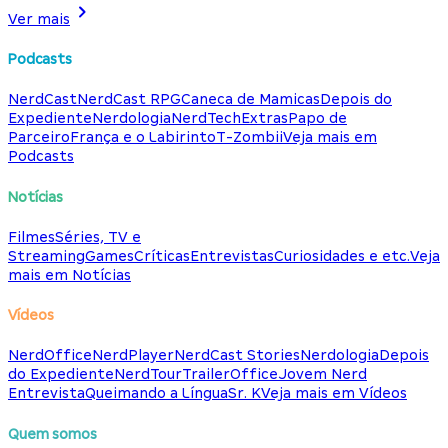
Ver mais
Podcasts
NerdCast
NerdCast RPG
Caneca de Mamicas
Depois do
Expediente
Nerdologia
NerdTech
Extras
Papo de
Parceiro
França e o Labirinto
T-Zombii
Veja mais em
Podcasts
Notícias
Filmes
Séries, TV e
Streaming
Games
Críticas
Entrevistas
Curiosidades e etc.
Veja
mais em Notícias
Vídeos
NerdOffice
NerdPlayer
NerdCast Stories
Nerdologia
Depois
do Expediente
NerdTour
TrailerOffice
Jovem Nerd
Entrevista
Queimando a Língua
Sr. K
Veja mais em Vídeos
Quem somos