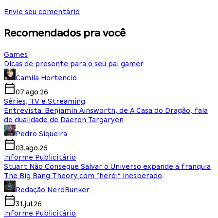
Envie seu comentário
Recomendados pra você
Games
Dicas de presente para o seu pai gamer
Camila Hortencio
07.ago.26
Séries, TV e Streaming
Entrevista: Benjamin Ainsworth, de A Casa do Dragão, fala
de dualidade de Daeron Targaryen
Pedro Siqueira
03.ago.26
Informe Publicitário
Stuart Não Consegue Salvar o Universo expande a franquia
The Big Bang Theory com “herói” inesperado
Redação NerdBunker
31.jul.26
Informe Publicitário