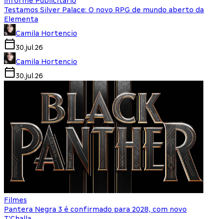
Informe Publicitário
Testamos Silver Palace: O novo RPG de mundo aberto da
Elementa
Camila Hortencio
30.jul.26
Camila Hortencio
30.jul.26
Filmes
Pantera Negra 3 é confirmado para 2028, com novo
T'Challa