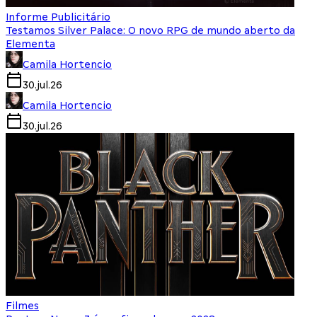
Informe Publicitário
Testamos Silver Palace: O novo RPG de mundo aberto da
Elementa
Camila Hortencio
30.jul.26
Camila Hortencio
30.jul.26
Filmes