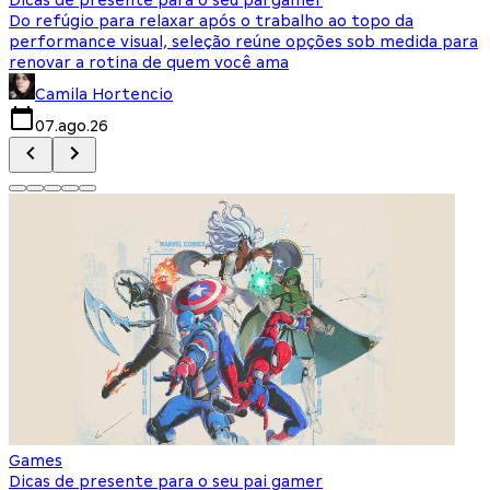
Do refúgio para relaxar após o trabalho ao topo da
d
performance visual, seleção reúne opções sob medida para
J
renovar a rotina de quem você ama
s
Camila Hortencio
07.ago.26
Games
Dicas de presente para o seu pai gamer