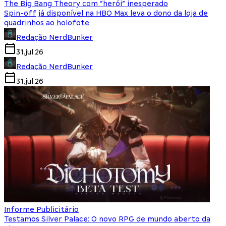
The Big Bang Theory com “herói” inesperado
Spin-off já disponível na HBO Max leva o dono da loja de
quadrinhos ao holofote
Redação NerdBunker
31.jul.26
Redação NerdBunker
31.jul.26
Informe Publicitário
Testamos Silver Palace: O novo RPG de mundo aberto da