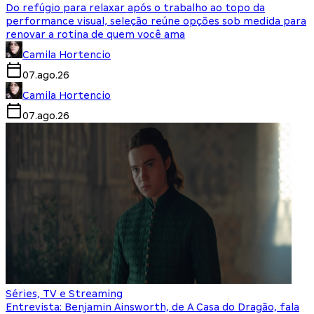
Do refúgio para relaxar após o trabalho ao topo da
performance visual, seleção reúne opções sob medida para
renovar a rotina de quem você ama
Camila Hortencio
07.ago.26
Camila Hortencio
07.ago.26
Séries, TV e Streaming
Entrevista: Benjamin Ainsworth, de A Casa do Dragão, fala