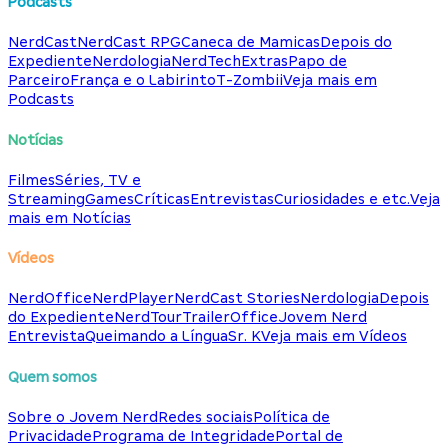
Podcasts
NerdCast
NerdCast RPG
Caneca de Mamicas
Depois do
Expediente
Nerdologia
NerdTech
Extras
Papo de
Parceiro
França e o Labirinto
T-Zombii
Veja mais em
Podcasts
Notícias
Filmes
Séries, TV e
Streaming
Games
Críticas
Entrevistas
Curiosidades e etc.
Veja
mais em Notícias
Vídeos
NerdOffice
NerdPlayer
NerdCast Stories
Nerdologia
Depois
do Expediente
NerdTour
TrailerOffice
Jovem Nerd
Entrevista
Queimando a Língua
Sr. K
Veja mais em Vídeos
Quem somos
Sobre o Jovem Nerd
Redes sociais
Política de
Privacidade
Programa de Integridade
Portal de