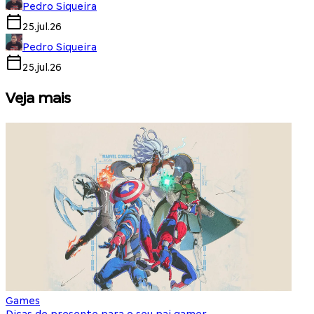
Pedro Siqueira
25.jul.26
Pedro Siqueira
25.jul.26
Veja mais
Games
S
Dicas de presente para o seu pai gamer
E