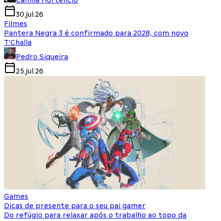
Camila Hortencio
30.jul.26
Filmes
Pantera Negra 3 é confirmado para 2028, com novo
T'Challa
Pedro Siqueira
25.jul.26
Games
Dicas de presente para o seu pai gamer
Do refúgio para relaxar após o trabalho ao topo da