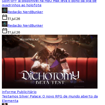
Spin-off já disponível na HBO Max leva o dono da loja de
quadrinhos ao holofote
Redação NerdBunker
31.jul.26
Redação NerdBunker
31.jul.26
Informe Publicitário
Testamos Silver Palace: O novo RPG de mundo aberto da
Elementa