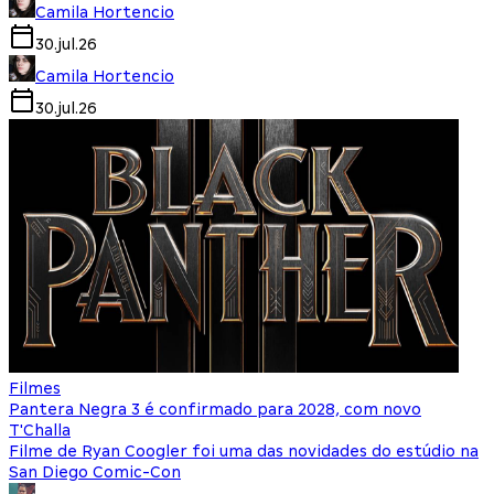
Camila Hortencio
30.jul.26
Camila Hortencio
30.jul.26
Filmes
Pantera Negra 3 é confirmado para 2028, com novo
T'Challa
Filme de Ryan Coogler foi uma das novidades do estúdio na
San Diego Comic-Con