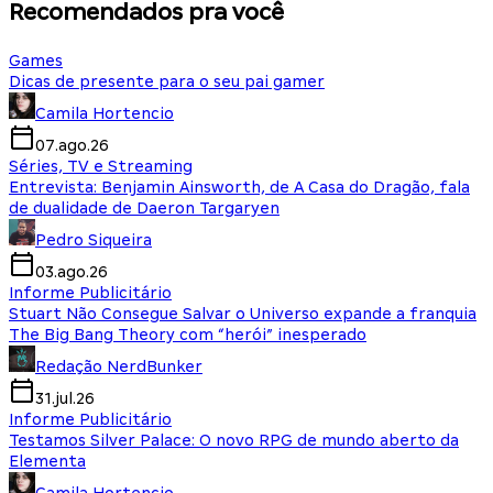
Recomendados pra você
Games
Dicas de presente para o seu pai gamer
Camila Hortencio
07.ago.26
Séries, TV e Streaming
Entrevista: Benjamin Ainsworth, de A Casa do Dragão, fala
de dualidade de Daeron Targaryen
Pedro Siqueira
03.ago.26
Informe Publicitário
Stuart Não Consegue Salvar o Universo expande a franquia
The Big Bang Theory com “herói” inesperado
Redação NerdBunker
31.jul.26
Informe Publicitário
Testamos Silver Palace: O novo RPG de mundo aberto da
Elementa