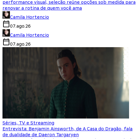
performance visual, seleção reúne opções sob medida para
renovar a rotina de quem você ama
Camila Hortencio
07.ago.26
Camila Hortencio
07.ago.26
Séries, TV e Streaming
Entrevista: Benjamin Ainsworth, de A Casa do Dragão, fala
de dualidade de Daeron Targaryen