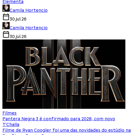
Elementa
Camila Hortencio
30.jul.26
Camila Hortencio
30.jul.26
Filmes
Pantera Negra 3 é confirmado para 2028, com novo
T'Challa
Filme de Ryan Coogler foi uma das novidades do estúdio na