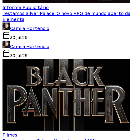
Informe Publicitário
Testamos Silver Palace: O novo RPG de mundo aberto da
Elementa
Camila Hortencio
30.jul.26
Camila Hortencio
30.jul.26
Filmes