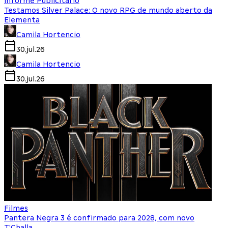
Informe Publicitário
Testamos Silver Palace: O novo RPG de mundo aberto da
Elementa
Camila Hortencio
30.jul.26
Camila Hortencio
30.jul.26
Filmes
Pantera Negra 3 é confirmado para 2028, com novo
T'Challa