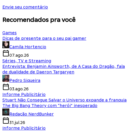
Envie seu comentário
Recomendados pra você
Games
Dicas de presente para o seu pai gamer
Camila Hortencio
07.ago.26
Séries, TV e Streaming
Entrevista: Benjamin Ainsworth, de A Casa do Dragão, fala
de dualidade de Daeron Targaryen
Pedro Siqueira
03.ago.26
Informe Publicitário
Stuart Não Consegue Salvar o Universo expande a franquia
The Big Bang Theory com “herói” inesperado
Redação NerdBunker
31.jul.26
Informe Publicitário