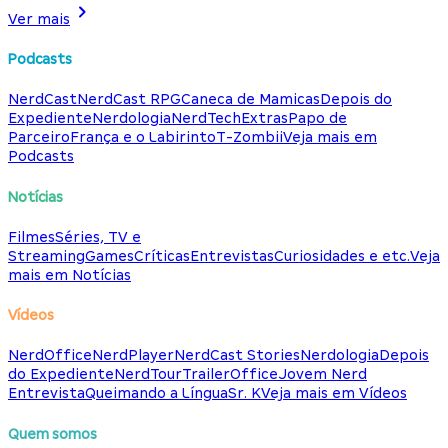
Ver mais
Podcasts
NerdCast
NerdCast RPG
Caneca de Mamicas
Depois do
Expediente
Nerdologia
NerdTech
Extras
Papo de
Parceiro
França e o Labirinto
T-Zombii
Veja mais em
Podcasts
Notícias
Filmes
Séries, TV e
Streaming
Games
Críticas
Entrevistas
Curiosidades e etc.
Veja
mais em Notícias
Vídeos
NerdOffice
NerdPlayer
NerdCast Stories
Nerdologia
Depois
do Expediente
NerdTour
TrailerOffice
Jovem Nerd
Entrevista
Queimando a Língua
Sr. K
Veja mais em Vídeos
Quem somos