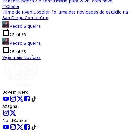
Pantera Negra 3 é confirmado para 2028, com novo
T'Challa
Filme de Ryan Coogler foi uma das novidades do estúdio na
San Diego Comic-Con
Pedro Siqueira
25.jul.26
Pedro Siqueira
25.jul.26
Veja mais Notícias
Jovem Nerd
Azaghal
NerdBunker