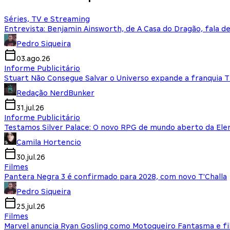
Séries, TV e Streaming
Entrevista: Benjamin Ainsworth, de A Casa do Dragão, fala d
Pedro Siqueira
03.ago.26
Informe Publicitário
Stuart Não Consegue Salvar o Universo expande a franquia 
Redação NerdBunker
31.jul.26
Informe Publicitário
Testamos Silver Palace: O novo RPG de mundo aberto da El
Camila Hortencio
30.jul.26
Filmes
Pantera Negra 3 é confirmado para 2028, com novo T'Challa
Pedro Siqueira
25.jul.26
Filmes
Marvel anuncia Ryan Gosling como Motoqueiro Fantasma e fi