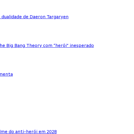
e dualidade de Daeron Targaryen
The Big Bang Theory com “herói” inesperado
ementa
lme do anti-herói em 2028