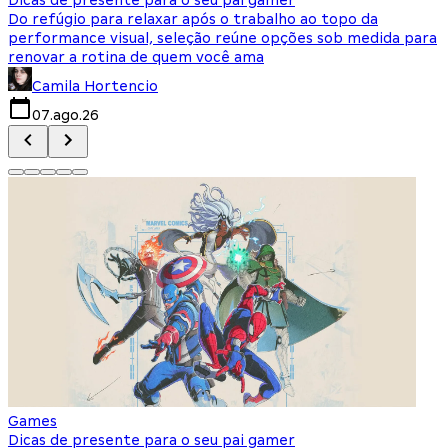
Do refúgio para relaxar após o trabalho ao topo da
d
performance visual, seleção reúne opções sob medida para
J
renovar a rotina de quem você ama
s
Camila Hortencio
07.ago.26
Games
Dicas de presente para o seu pai gamer