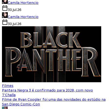
Camila Hortencio
30.jul.26
Camila Hortencio
30.jul.26
Filmes
Pantera Negra 3 é confirmado para 2028, com novo
T'Challa
Filme de Ryan Coogler foi uma das novidades do estúdio na
San Diego Comic-Con