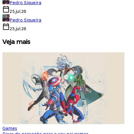
Pedro Siqueira
25.jul.26
Pedro Siqueira
25.jul.26
Veja mais
Games
S
Dicas de presente para o seu pai gamer
E