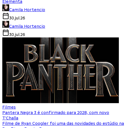
Elementa
Camila Hortencio
30.jul.26
Camila Hortencio
30.jul.26
Filmes
Pantera Negra 3 é confirmado para 2028, com novo
T'Challa
Filme de Ryan Coogler foi uma das novidades do estúdio na