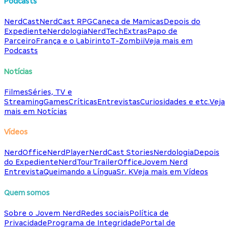
Podcasts
NerdCast
NerdCast RPG
Caneca de Mamicas
Depois do
Expediente
Nerdologia
NerdTech
Extras
Papo de
Parceiro
França e o Labirinto
T-Zombii
Veja mais em
Podcasts
Notícias
Filmes
Séries, TV e
Streaming
Games
Críticas
Entrevistas
Curiosidades e etc.
Veja
mais em Notícias
Vídeos
NerdOffice
NerdPlayer
NerdCast Stories
Nerdologia
Depois
do Expediente
NerdTour
TrailerOffice
Jovem Nerd
Entrevista
Queimando a Língua
Sr. K
Veja mais em Vídeos
Quem somos
Sobre o Jovem Nerd
Redes sociais
Política de
Privacidade
Programa de Integridade
Portal de