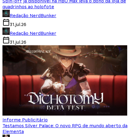
Spin-off já disponível na HBO Max leva o dono da loja de
quadrinhos ao holofote
Redação NerdBunker
31.jul.26
Redação NerdBunker
31.jul.26
Informe Publicitário
Testamos Silver Palace: O novo RPG de mundo aberto da
Elementa