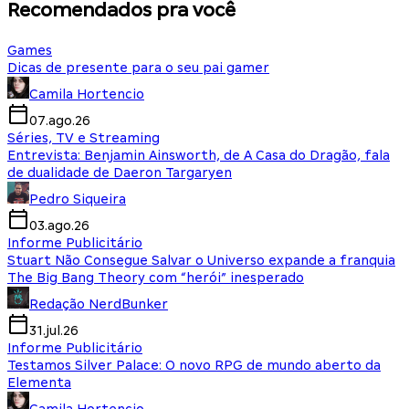
Recomendados pra você
Games
Dicas de presente para o seu pai gamer
Camila Hortencio
07.ago.26
Séries, TV e Streaming
Entrevista: Benjamin Ainsworth, de A Casa do Dragão, fala
de dualidade de Daeron Targaryen
Pedro Siqueira
03.ago.26
Informe Publicitário
Stuart Não Consegue Salvar o Universo expande a franquia
The Big Bang Theory com “herói” inesperado
Redação NerdBunker
31.jul.26
Informe Publicitário
Testamos Silver Palace: O novo RPG de mundo aberto da
Elementa