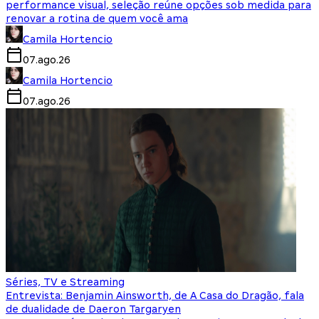
performance visual, seleção reúne opções sob medida para
renovar a rotina de quem você ama
Camila Hortencio
07.ago.26
Camila Hortencio
07.ago.26
Séries, TV e Streaming
Entrevista: Benjamin Ainsworth, de A Casa do Dragão, fala
de dualidade de Daeron Targaryen