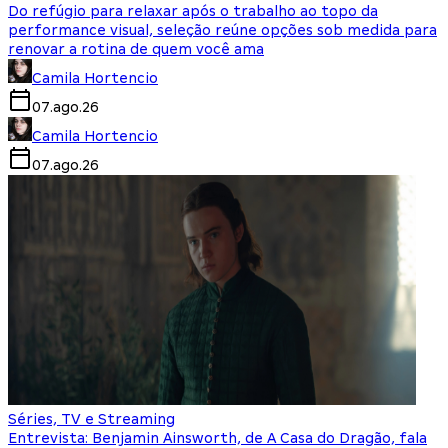
Do refúgio para relaxar após o trabalho ao topo da
performance visual, seleção reúne opções sob medida para
renovar a rotina de quem você ama
Camila Hortencio
07.ago.26
Camila Hortencio
07.ago.26
Séries, TV e Streaming
Entrevista: Benjamin Ainsworth, de A Casa do Dragão, fala