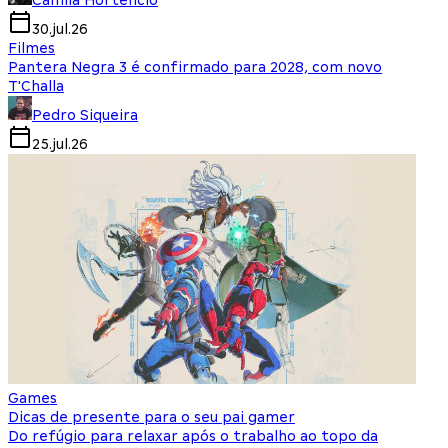
Camila Hortencio
30.jul.26
Filmes
Pantera Negra 3 é confirmado para 2028, com novo
T'Challa
Pedro Siqueira
25.jul.26
Games
Dicas de presente para o seu pai gamer
Do refúgio para relaxar após o trabalho ao topo da