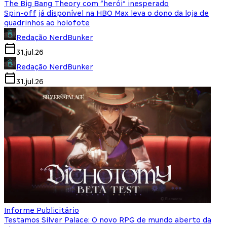
The Big Bang Theory com “herói” inesperado
Spin-off já disponível na HBO Max leva o dono da loja de
quadrinhos ao holofote
Redação NerdBunker
31.jul.26
Redação NerdBunker
31.jul.26
Informe Publicitário
Testamos Silver Palace: O novo RPG de mundo aberto da