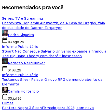
Recomendados pra você
Séries, TV e Streaming
Entrevista: Benjamin Ainsworth, de A Casa do Dragão, fala
de dualidade de Daeron Targaryen
Pedro Siqueira
03.ago.26
Informe Publicitário
Stuart Não Consegue Salvar o Universo expande a franquia
The Big Bang Theory com “herói” inesperado
Redação NerdBunker
31.jul.26
Informe Publicitário
Testamos Silver Palace: O novo RPG de mundo aberto da
Elementa
Camila Hortencio
30.jul.26
Filmes
Pantera Negra 3 é confirmado para 2028, com novo