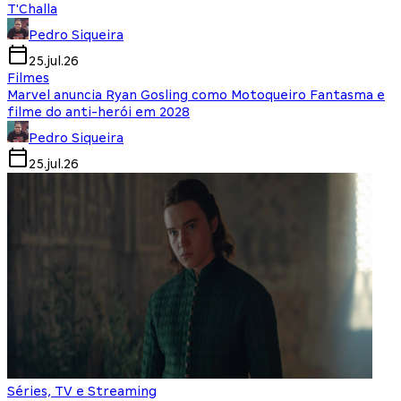
T'Challa
Pedro Siqueira
25.jul.26
Filmes
Marvel anuncia Ryan Gosling como Motoqueiro Fantasma e
filme do anti-herói em 2028
Pedro Siqueira
25.jul.26
Séries, TV e Streaming