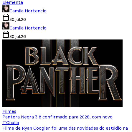
Elementa
Camila Hortencio
30.jul.26
Camila Hortencio
30.jul.26
Filmes
Pantera Negra 3 é confirmado para 2028, com novo
T'Challa
Filme de Ryan Coogler foi uma das novidades do estúdio na