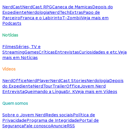
NerdCast
NerdCast RPG
Caneca de Mamicas
Depois do
Expediente
Nerdologia
NerdTech
Extras
Papo de
Parceiro
França e o Labirinto
T-Zombii
Veja mais em
Podcasts
Notícias
Filmes
Séries, TV e
Streaming
Games
Críticas
Entrevistas
Curiosidades e etc.
Veja
mais em Notícias
Vídeos
NerdOffice
NerdPlayer
NerdCast Stories
Nerdologia
Depois
do Expediente
NerdTour
TrailerOffice
Jovem Nerd
Entrevista
Queimando a Língua
Sr. K
Veja mais em Vídeos
Quem somos
Sobre o Jovem Nerd
Redes sociais
Política de
Privacidade
Programa de Integridade
Portal de
Segurança
Fale conosco
Anuncie
RSS