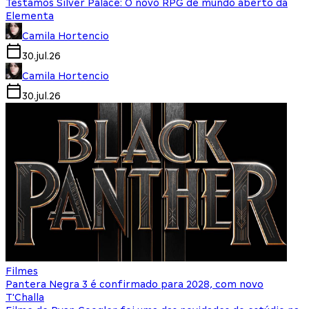
Testamos Silver Palace: O novo RPG de mundo aberto da
Elementa
Camila Hortencio
30.jul.26
Camila Hortencio
30.jul.26
Filmes
Pantera Negra 3 é confirmado para 2028, com novo
T'Challa