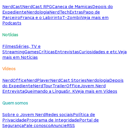
NerdCast
NerdCast RPG
Caneca de Mamicas
Depois do
Expediente
Nerdologia
NerdTech
Extras
Papo de
Parceiro
França e o Labirinto
T-Zombii
Veja mais em
Podcasts
Notícias
Filmes
Séries, TV e
Streaming
Games
Críticas
Entrevistas
Curiosidades e etc.
Veja
mais em Notícias
Vídeos
NerdOffice
NerdPlayer
NerdCast Stories
Nerdologia
Depois
do Expediente
NerdTour
TrailerOffice
Jovem Nerd
Entrevista
Queimando a Língua
Sr. K
Veja mais em Vídeos
Quem somos
Sobre o Jovem Nerd
Redes sociais
Política de
Privacidade
Programa de Integridade
Portal de
Segurança
Fale conosco
Anuncie
RSS