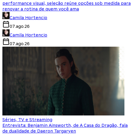
performance visual, seleção reúne opções sob medida para
renovar a rotina de quem você ama
Camila Hortencio
07.ago.26
Camila Hortencio
07.ago.26
Séries, TV e Streaming
Entrevista: Benjamin Ainsworth, de A Casa do Dragão, fala
de dualidade de Daeron Targaryen