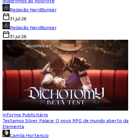
quadrinhos ao holofote
Redação NerdBunker
31.jul.26
Redação NerdBunker
31.jul.26
Informe Publicitário
Testamos Silver Palace: O novo RPG de mundo aberto da
Elementa
Camila Hortencio