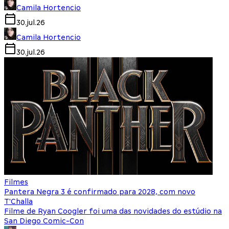
Camila Hortencio
30.jul.26
Camila Hortencio
30.jul.26
Filmes
Pantera Negra 3 é confirmado para 2028, com novo
T'Challa
Filme de Ryan Coogler foi uma das novidades do estúdio na
San Diego Comic-Con