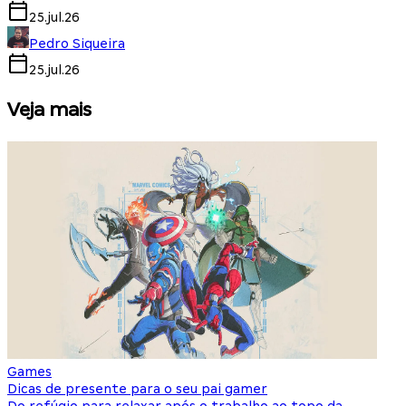
25.jul.26
Pedro Siqueira
25.jul.26
Veja mais
Games
S
Dicas de presente para o seu pai gamer
E
Do refúgio para relaxar após o trabalho ao topo da
d