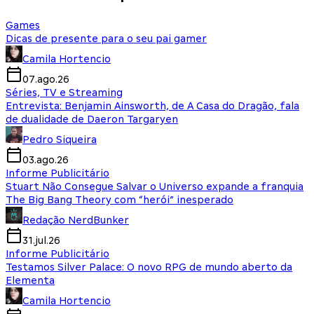
Games
Dicas de presente para o seu pai gamer
Camila Hortencio
07.ago.26
Séries, TV e Streaming
Entrevista: Benjamin Ainsworth, de A Casa do Dragão, fala
de dualidade de Daeron Targaryen
Pedro Siqueira
03.ago.26
Informe Publicitário
Stuart Não Consegue Salvar o Universo expande a franquia
The Big Bang Theory com “herói” inesperado
Redação NerdBunker
31.jul.26
Informe Publicitário
Testamos Silver Palace: O novo RPG de mundo aberto da
Elementa
Camila Hortencio