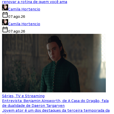
renovar a rotina de quem você ama
Camila Hortencio
07.ago.26
Camila Hortencio
07.ago.26
Séries, TV e Streaming
Entrevista: Benjamin Ainsworth, de A Casa do Dragão, fala
de dualidade de Daeron Targaryen
Jovem ator é um dos destaques da terceira temporada da