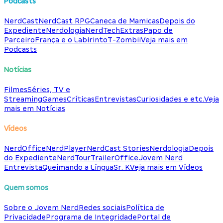
Podcasts
NerdCast
NerdCast RPG
Caneca de Mamicas
Depois do
Expediente
Nerdologia
NerdTech
Extras
Papo de
Parceiro
França e o Labirinto
T-Zombii
Veja mais em
Podcasts
Notícias
Filmes
Séries, TV e
Streaming
Games
Críticas
Entrevistas
Curiosidades e etc.
Veja
mais em Notícias
Vídeos
NerdOffice
NerdPlayer
NerdCast Stories
Nerdologia
Depois
do Expediente
NerdTour
TrailerOffice
Jovem Nerd
Entrevista
Queimando a Língua
Sr. K
Veja mais em Vídeos
Quem somos
Sobre o Jovem Nerd
Redes sociais
Política de
Privacidade
Programa de Integridade
Portal de