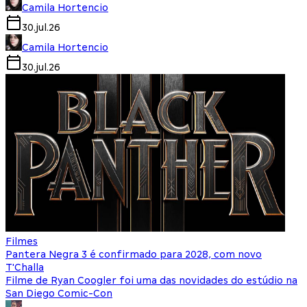
Camila Hortencio
30.jul.26
Camila Hortencio
30.jul.26
Filmes
Pantera Negra 3 é confirmado para 2028, com novo
T'Challa
Filme de Ryan Coogler foi uma das novidades do estúdio na
San Diego Comic-Con