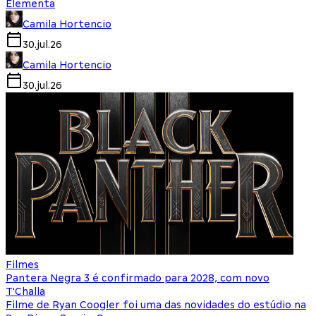
Elementa
Camila Hortencio
30.jul.26
Camila Hortencio
30.jul.26
Filmes
Pantera Negra 3 é confirmado para 2028, com novo
T'Challa
Filme de Ryan Coogler foi uma das novidades do estúdio na