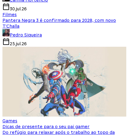
Camila Hortencio
30.jul.26
Filmes
Pantera Negra 3 é confirmado para 2028, com novo
T'Challa
Pedro Siqueira
25.jul.26
Games
Dicas de presente para o seu pai gamer
Do refúgio para relaxar após o trabalho ao topo da