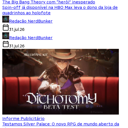
The Big Bang Theory com “herói” inesperado
Spin-off já disponível na HBO Max leva o dono da loja de
quadrinhos ao holofote
Redação NerdBunker
31.jul.26
Redação NerdBunker
31.jul.26
Informe Publicitário
Testamos Silver Palace: O novo RPG de mundo aberto da