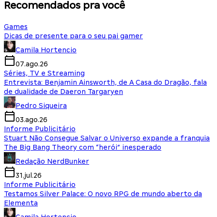
Recomendados pra você
Games
Dicas de presente para o seu pai gamer
Camila Hortencio
07.ago.26
Séries, TV e Streaming
Entrevista: Benjamin Ainsworth, de A Casa do Dragão, fala
de dualidade de Daeron Targaryen
Pedro Siqueira
03.ago.26
Informe Publicitário
Stuart Não Consegue Salvar o Universo expande a franquia
The Big Bang Theory com “herói” inesperado
Redação NerdBunker
31.jul.26
Informe Publicitário
Testamos Silver Palace: O novo RPG de mundo aberto da
Elementa