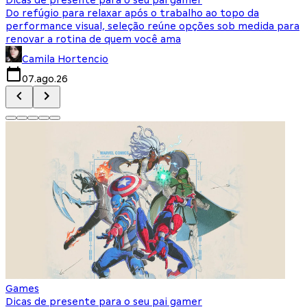
Do refúgio para relaxar após o trabalho ao topo da
d
performance visual, seleção reúne opções sob medida para
J
renovar a rotina de quem você ama
s
Camila Hortencio
07.ago.26
Games
Dicas de presente para o seu pai gamer