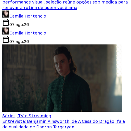
performance visual, seleção reúne opções sob medida para
renovar a rotina de quem você ama
Camila Hortencio
07.ago.26
Camila Hortencio
07.ago.26
Séries, TV e Streaming
Entrevista: Benjamin Ainsworth, de A Casa do Dragão, fala
de dualidade de Daeron Targaryen