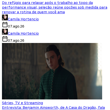
Do refúgio para relaxar após o trabalho ao topo da
performance visual, seleção reúne opções sob medida para
renovar a rotina de quem você ama
Camila Hortencio
07.ago.26
Camila Hortencio
07.ago.26
Séries, TV e Streaming
Entrevista: Benjamin Ainsworth, de A Casa do Dragão, fala