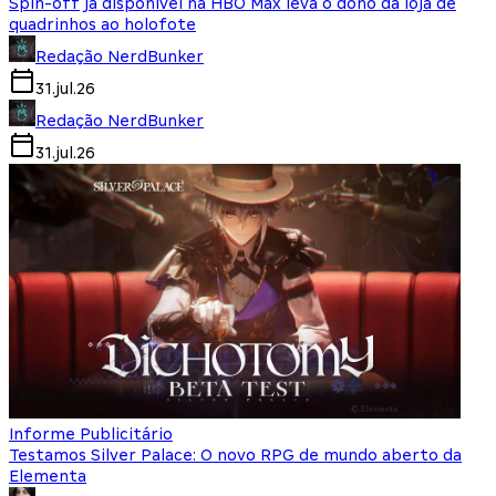
Spin-off já disponível na HBO Max leva o dono da loja de
quadrinhos ao holofote
Redação NerdBunker
31.jul.26
Redação NerdBunker
31.jul.26
Informe Publicitário
Testamos Silver Palace: O novo RPG de mundo aberto da
Elementa