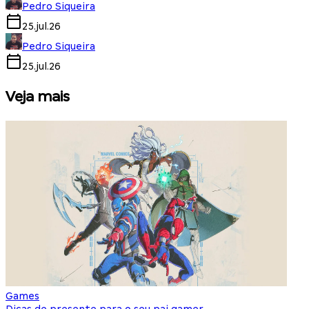
Pedro Siqueira
25.jul.26
Pedro Siqueira
25.jul.26
Veja mais
Games
S
Dicas de presente para o seu pai gamer
E