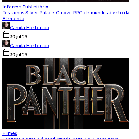
Informe Publicitário
Testamos Silver Palace: O novo RPG de mundo aberto da
Elementa
Camila Hortencio
30.jul.26
Camila Hortencio
30.jul.26
Filmes