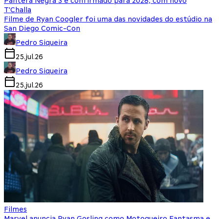
Pantera Negra 3 é confirmado para 2028, com novo
T'Challa
Filme de Ryan Coogler foi uma das novidades do estúdio na
San Diego Comic-Con
Pedro Siqueira
25.jul.26
Pedro Siqueira
25.jul.26
Filmes
Marvel anuncia Ryan Gosling como Motoqueiro Fantasma e