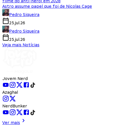
filme do anti-herói em 2028
Astro assume papel que foi de Nicolas Cage
Pedro Siqueira
25.jul.26
Pedro Siqueira
25.jul.26
Veja mais Notícias
Jovem Nerd
Azaghal
NerdBunker
Ver mais