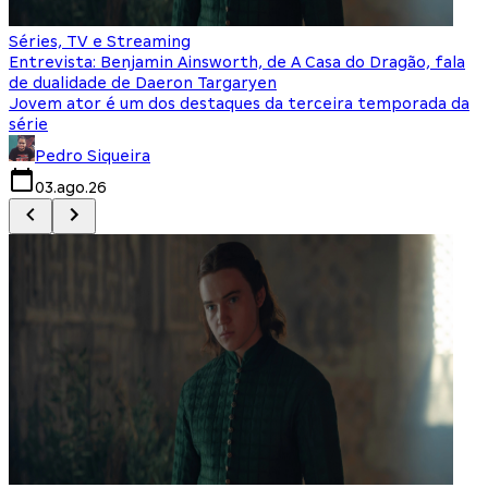
Séries, TV e Streaming
I
Entrevista: Benjamin Ainsworth, de A Casa do Dragão, fala
S
de dualidade de Daeron Targaryen
T
Jovem ator é um dos destaques da terceira temporada da
S
série
q
Pedro Siqueira
03.ago.26