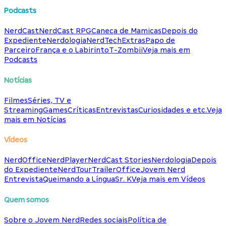
Podcasts
NerdCast
NerdCast RPG
Caneca de Mamicas
Depois do
Expediente
Nerdologia
NerdTech
Extras
Papo de
Parceiro
França e o Labirinto
T-Zombii
Veja mais em
Podcasts
Notícias
Filmes
Séries, TV e
Streaming
Games
Críticas
Entrevistas
Curiosidades e etc.
Veja
mais em Notícias
Vídeos
NerdOffice
NerdPlayer
NerdCast Stories
Nerdologia
Depois
do Expediente
NerdTour
TrailerOffice
Jovem Nerd
Entrevista
Queimando a Língua
Sr. K
Veja mais em Vídeos
Quem somos
Sobre o Jovem Nerd
Redes sociais
Política de