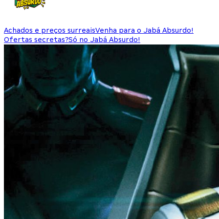
Achados e preços surreais
Venha para o Jabá Absurdo!
Ofertas secretas?
Só no Jabá Absurdo!