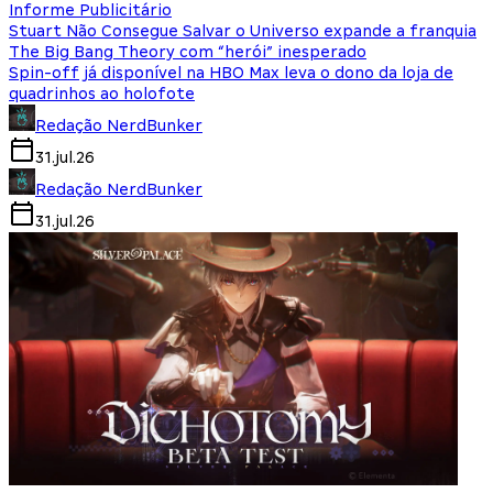
Informe Publicitário
Stuart Não Consegue Salvar o Universo expande a franquia
The Big Bang Theory com “herói” inesperado
Spin-off já disponível na HBO Max leva o dono da loja de
quadrinhos ao holofote
Redação NerdBunker
31.jul.26
Redação NerdBunker
31.jul.26