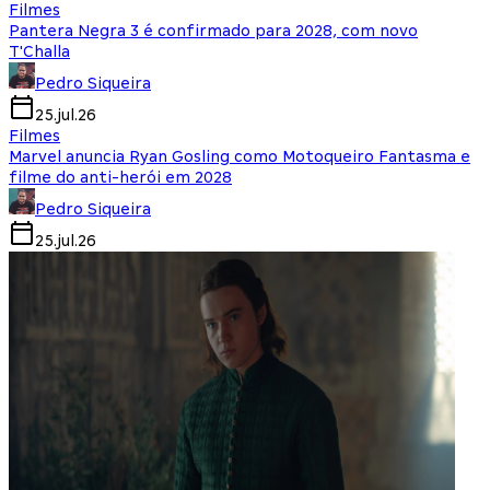
Filmes
Pantera Negra 3 é confirmado para 2028, com novo
T'Challa
Pedro Siqueira
25.jul.26
Filmes
Marvel anuncia Ryan Gosling como Motoqueiro Fantasma e
filme do anti-herói em 2028
Pedro Siqueira
25.jul.26