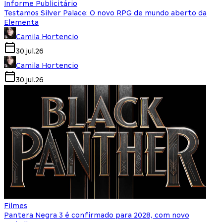
Informe Publicitário
Testamos Silver Palace: O novo RPG de mundo aberto da
Elementa
Camila Hortencio
30.jul.26
Camila Hortencio
30.jul.26
Filmes
Pantera Negra 3 é confirmado para 2028, com novo