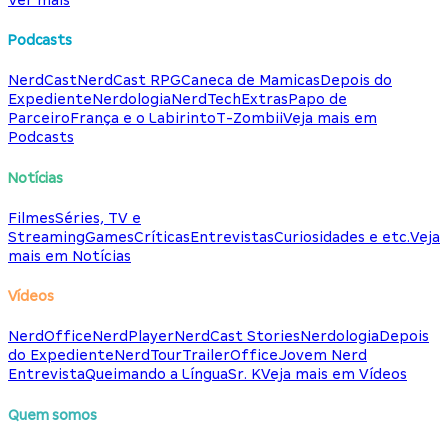
Podcasts
NerdCast
NerdCast RPG
Caneca de Mamicas
Depois do
Expediente
Nerdologia
NerdTech
Extras
Papo de
Parceiro
França e o Labirinto
T-Zombii
Veja mais em
Podcasts
Notícias
Filmes
Séries, TV e
Streaming
Games
Críticas
Entrevistas
Curiosidades e etc.
Veja
mais em Notícias
Vídeos
NerdOffice
NerdPlayer
NerdCast Stories
Nerdologia
Depois
do Expediente
NerdTour
TrailerOffice
Jovem Nerd
Entrevista
Queimando a Língua
Sr. K
Veja mais em Vídeos
Quem somos