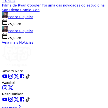
T'Challa
Filme de Ryan Coogler foi uma das novidades do estúdio na
San Diego Comic-Con
Pedro Siqueira
25.jul.26
Pedro Siqueira
25.jul.26
Veja mais Notícias
Jovem Nerd
Azaghal
NerdBunker
Ver mais