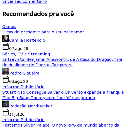
Envie seu comentário
Recomendados pra você
Games
Dicas de presente para o seu pai gamer
Camila Hortencio
07.ago.26
Séries, TV e Streaming
Entrevista: Benjamin Ainsworth, de A Casa do Dragão, fala
de dualidade de Daeron Targaryen
Pedro Siqueira
03.ago.26
Informe Publicitário
Stuart Não Consegue Salvar o Universo expande a franquia
The Big Bang Theory com “herói” inesperado
Redação NerdBunker
31.jul.26
Informe Publicitário
Testamos Silver Palace: O novo RPG de mundo aberto da