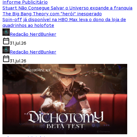
Informe Publicitário
Stuart Não Consegue Salvar o Universo expande a franquia
The Big Bang Theory com “herói” inesperado
Spin-off já disponível na HBO Max leva o dono da loja de
quadrinhos ao holofote
Redação NerdBunker
31.jul.26
Redação NerdBunker
31.jul.26