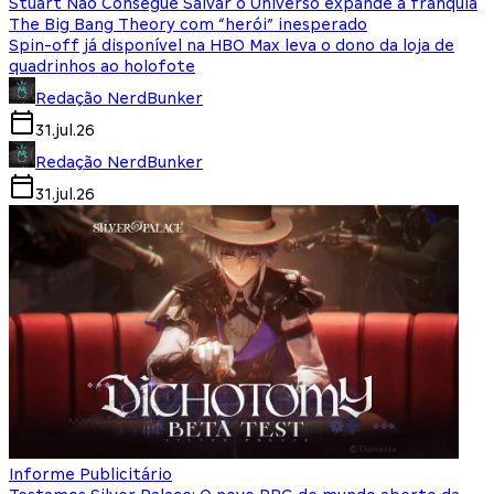
Stuart Não Consegue Salvar o Universo expande a franquia
The Big Bang Theory com “herói” inesperado
Spin-off já disponível na HBO Max leva o dono da loja de
quadrinhos ao holofote
Redação NerdBunker
31.jul.26
Redação NerdBunker
31.jul.26
Informe Publicitário