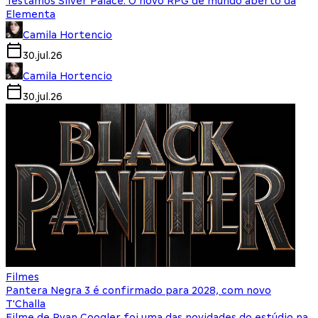
Testamos Silver Palace: O novo RPG de mundo aberto da
Elementa
Camila Hortencio
30.jul.26
Camila Hortencio
30.jul.26
Filmes
Pantera Negra 3 é confirmado para 2028, com novo
T'Challa
Filme de Ryan Coogler foi uma das novidades do estúdio na