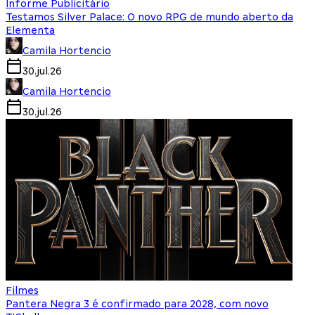
Informe Publicitário
Testamos Silver Palace: O novo RPG de mundo aberto da
Elementa
Camila Hortencio
30.jul.26
Camila Hortencio
30.jul.26
Filmes
Pantera Negra 3 é confirmado para 2028, com novo