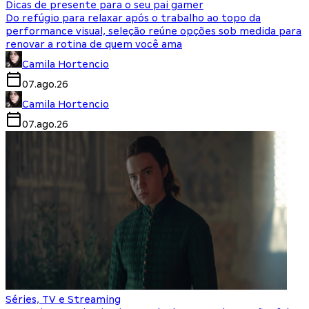
Dicas de presente para o seu pai gamer
Do refúgio para relaxar após o trabalho ao topo da
performance visual, seleção reúne opções sob medida para
renovar a rotina de quem você ama
Camila Hortencio
07.ago.26
Camila Hortencio
07.ago.26
Séries, TV e Streaming