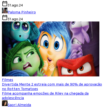
31.ago.24
Paloma Pinheiro
31.ago.24
Filmes
Divertida Mente 2 estreia com mais de 90% de aprovação
no Rotten Tomatoes
Filme acompanha emoções de Riley na chegada da
adolescência
Saori Almeida