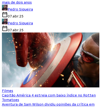
mais de dois anos
Pedro Siqueira
07.abr.25
Pedro Siqueira
07.abr.25
Filmes
Capitão América 4 estreia com baixo índice no Rotten
Tomatoes
Aventura de Sam Wilson dividiu opiniões da crítica em