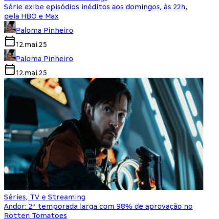
Série exibe episódios inéditos aos domingos, às 22h,
pela HBO e Max
Paloma Pinheiro
12.mai.25
Paloma Pinheiro
12.mai.25
Séries, TV e Streaming
Andor: 2ª temporada larga com 98% de aprovação no
Rotten Tomatoes