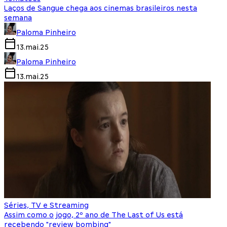
Laços de Sangue chega aos cinemas brasileiros nesta
semana
Paloma Pinheiro
13.mai.25
Paloma Pinheiro
13.mai.25
Séries, TV e Streaming
Assim como o jogo, 2º ano de The Last of Us está
recebendo "review bombing"