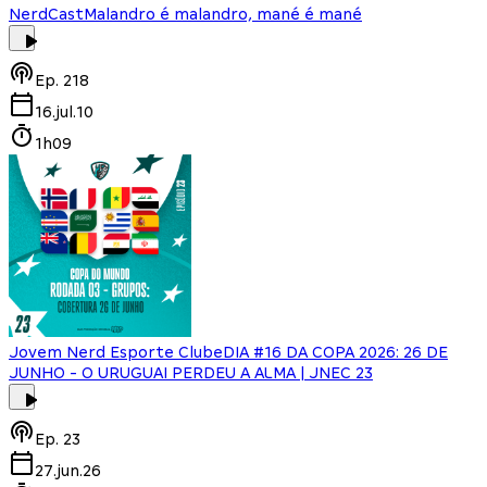
NerdCast
Malandro é malandro, mané é mané
Ep.
218
16.jul.10
1h09
Jovem Nerd Esporte Clube
DIA #16 DA COPA 2026: 26 DE
JUNHO - O URUGUAI PERDEU A ALMA | JNEC 23
Ep.
23
27.jun.26