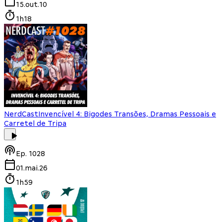
15.out.10
1h18
NerdCast
Invencível 4: Bigodes Transões, Dramas Pessoais e
Carretel de Tripa
Ep.
1028
01.mai.26
1h59