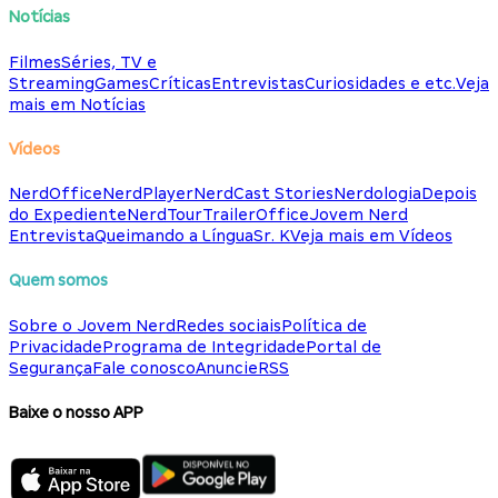
Notícias
Filmes
Séries, TV e
Streaming
Games
Críticas
Entrevistas
Curiosidades e etc.
Veja
mais em Notícias
Vídeos
NerdOffice
NerdPlayer
NerdCast Stories
Nerdologia
Depois
do Expediente
NerdTour
TrailerOffice
Jovem Nerd
Entrevista
Queimando a Língua
Sr. K
Veja mais em Vídeos
Quem somos
Sobre o Jovem Nerd
Redes sociais
Política de
Privacidade
Programa de Integridade
Portal de
Segurança
Fale conosco
Anuncie
RSS
Baixe o nosso APP