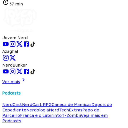
57 min
Jovem Nerd
Azaghal
NerdBunker
Ver mais
Podcasts
NerdCast
NerdCast RPG
Caneca de Mamicas
Depois do
Expediente
Nerdologia
NerdTech
Extras
Papo de
Parceiro
França e o Labirinto
T-Zombii
Veja mais em
Podcasts