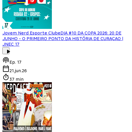
Jovem Nerd Esporte Clube
DIA #10 DA COPA 2026: 20 DE
JUNHO - O PRIMEIRO PONTO DA HISTÓRIA DE CURAÇAO |
JNEC 17
Ep.
17
21.jun.26
37 min