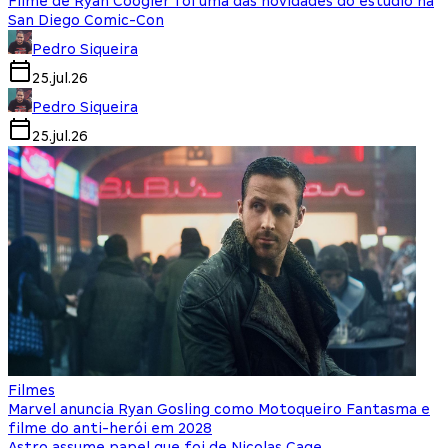
Filme de Ryan Coogler foi uma das novidades do estúdio na
San Diego Comic-Con
Pedro Siqueira
25.jul.26
Pedro Siqueira
25.jul.26
Filmes
Marvel anuncia Ryan Gosling como Motoqueiro Fantasma e
filme do anti-herói em 2028
Astro assume papel que foi de Nicolas Cage