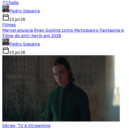
T'Challa
Pedro Siqueira
25.jul.26
Filmes
Marvel anuncia Ryan Gosling como Motoqueiro Fantasma e
filme do anti-herói em 2028
Pedro Siqueira
25.jul.26
Séries, TV e Streaming