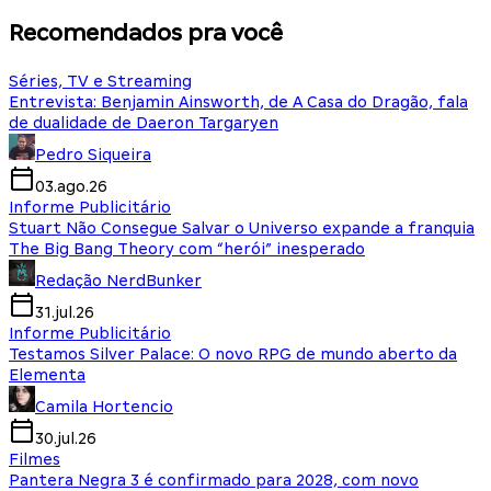
Recomendados pra você
Séries, TV e Streaming
Entrevista: Benjamin Ainsworth, de A Casa do Dragão, fala
de dualidade de Daeron Targaryen
Pedro Siqueira
03.ago.26
Informe Publicitário
Stuart Não Consegue Salvar o Universo expande a franquia
The Big Bang Theory com “herói” inesperado
Redação NerdBunker
31.jul.26
Informe Publicitário
Testamos Silver Palace: O novo RPG de mundo aberto da
Elementa
Camila Hortencio
30.jul.26
Filmes
Pantera Negra 3 é confirmado para 2028, com novo