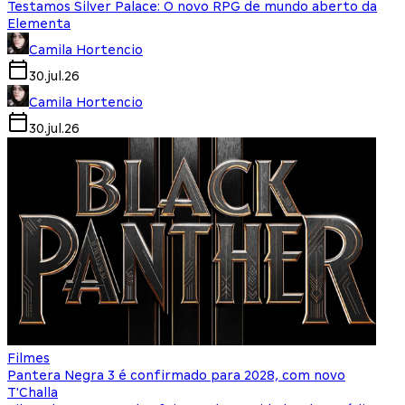
Testamos Silver Palace: O novo RPG de mundo aberto da
Elementa
Camila Hortencio
30.jul.26
Camila Hortencio
30.jul.26
Filmes
Pantera Negra 3 é confirmado para 2028, com novo
T'Challa