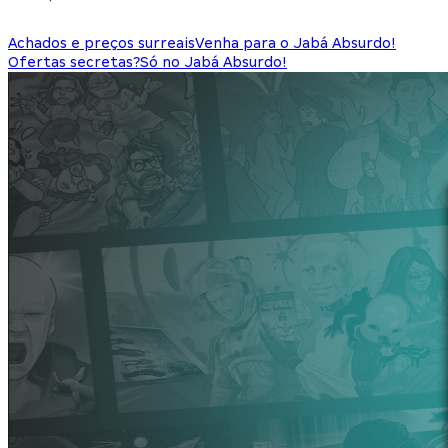
Achados e preços surreais
Venha para o Jabá Absurdo!
Ofertas secretas?
Só no Jabá Absurdo!