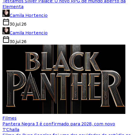
Testamos Silver Palace: O novo RPG de mundo aberto da
Elementa
Camila Hortencio
30.jul.26
Camila Hortencio
30.jul.26
Filmes
Pantera Negra 3 é confirmado para 2028, com novo
T'Challa