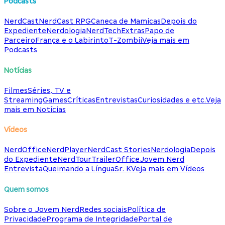
Podcasts
NerdCast
NerdCast RPG
Caneca de Mamicas
Depois do
Expediente
Nerdologia
NerdTech
Extras
Papo de
Parceiro
França e o Labirinto
T-Zombii
Veja mais em
Podcasts
Notícias
Filmes
Séries, TV e
Streaming
Games
Críticas
Entrevistas
Curiosidades e etc.
Veja
mais em Notícias
Vídeos
NerdOffice
NerdPlayer
NerdCast Stories
Nerdologia
Depois
do Expediente
NerdTour
TrailerOffice
Jovem Nerd
Entrevista
Queimando a Língua
Sr. K
Veja mais em Vídeos
Quem somos
Sobre o Jovem Nerd
Redes sociais
Política de
Privacidade
Programa de Integridade
Portal de